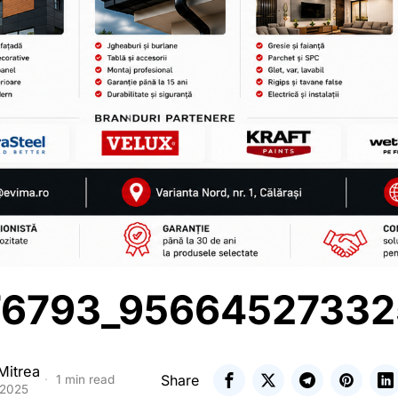
76793_95664527332
Mitrea
Share
1 min read
 2025