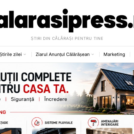
ȘTIRI DIN CĂLĂRAȘI PENTRU TINE
Știrile zilei
Ziarul Anunțul Călărășean
Marketing