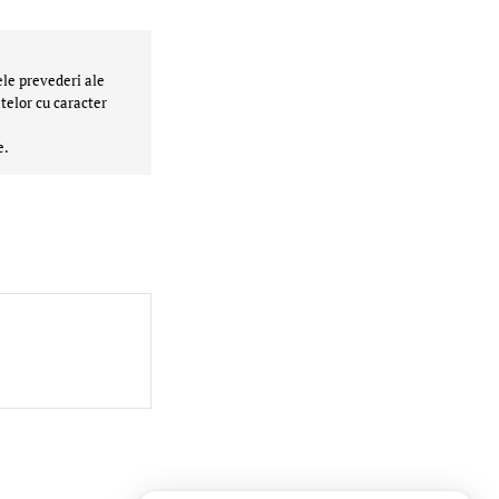
ele prevederi ale
telor cu caracter
e.