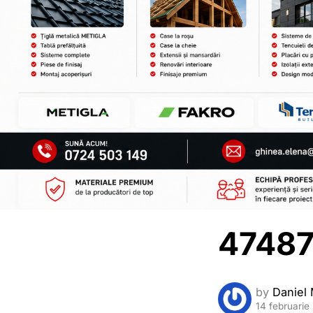
4748
by
Daniel 
14 februarie