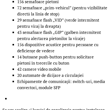
156 semafoare pietoni
72 semafoare „prim-vehicul” (pentru vizibilitate
directă la linia de stop)
29 semafoare flash „VID” (verde intermitent
pentru viraj la dreapta)
43 semafoare flash „GIP” (galben intermitent
pentru alertarea pietonilor la viraje)
156 dispozitive acustice pentru persoane cu
deficiențe de vedere
14 butoane push-button pentru solicitare
pietoni în trecerile cu buton
42 camere video mobile
20 automate de dirijare a circulației
Echipamente de comunicaţii: switch-uri, media
convertori, module SFP
Se vor realiza și lucrări de canalizație pentru instalarea