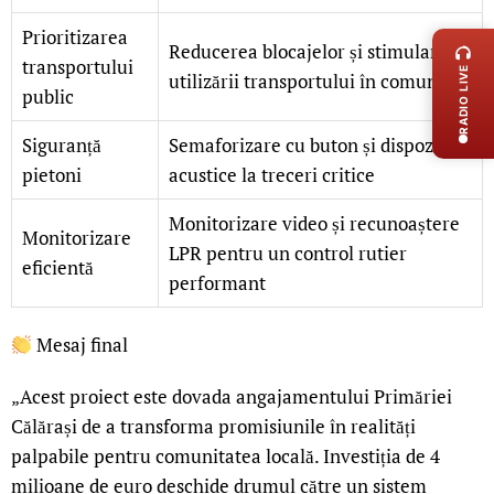
LIVE 
Prioritizarea
Reducerea blocajelor și stimularea
transportului
RADIO LIVE
utilizării transportului în comun
public
Siguranță
Semaforizare cu buton și dispozitive
pietoni
acustice la treceri critice
Monitorizare video și recunoaștere
Monitorizare
LPR pentru un control rutier
eficientă
performant
Mesaj final
„Acest proiect este dovada angajamentului Primăriei
Călărași de a transforma promisiunile în realități
palpabile pentru comunitatea locală. Investiția de 4
milioane de euro deschide drumul către un sistem