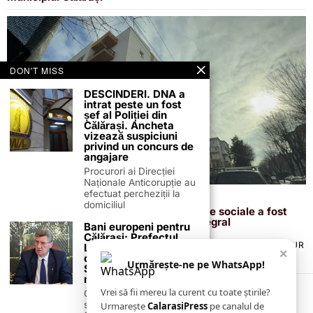
DON'T MISS
DESCINDERI. DNA a
intrat peste un fost
șef al Poliției din
Călărași. Ancheta
vizează suspiciuni
privind un concurs de
angajare
Procurori ai Direcției
Naționale Anticorupție au
efectuat percheziții la
28 ianuarie 2026
domiciliul
Primarul Marius Dulce: blocul de locuințe sociale a fost
finalizat, iar zona va fi modernizată integral
Bani europeni pentru
Călărași: Prefectul
TERMENI ȘI CONDIȚII
COOKIES
POLITICA DE ANULARE & RETUR
Laurențiu State anunță
×
PUBLICITATE ONLINE & TIPĂRITĂ
DESPRE NOI
CONTACT
colaborarea cu ADR
Urmărește-ne pe WhatsApp!
Sud-Muntenia pentru
ZIARUL ANUNȚUL CĂLĂRĂȘEAN
noi finanțări
Vrei să fii mereu la curent cu toate știrile?
Călărașul se pregătește
să intre pe harta
Urmarește
CalarasiPress
pe canalul de