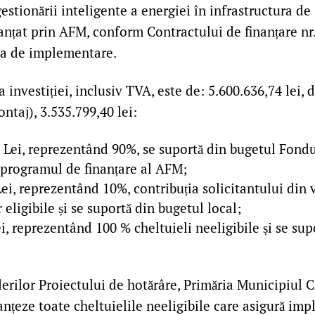
gestionării inteligente a energiei în infrastructura de
nanțat prin AFM, conform Contractului de finanțare n
apa de implementare.
a investiției, inclusiv TVA, este de: 5.600.636,74 lei,
ontaj), 3.535.799,40 lei:
9 Lei, reprezentând 90%, se suportă din bugetul Fond
 programul de finanțare al AFM;
ei, reprezentând 10%, contribuția solicitantului din 
r eligibile și se suportă din bugetul local;
i, reprezentând 100 % cheltuieli neeligibile și se su
rilor Proiectului de hotărâre, Primăria Municipiul Că
anțeze toate cheltuielile neeligibile care asigură im