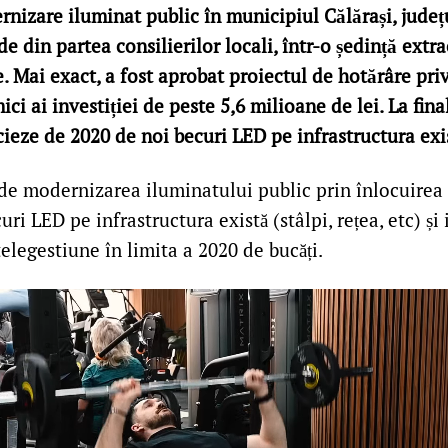
nizare iluminat public în municipiul Călărași, județu
e din partea consilierilor locali, într-o ședință extr
ie. Mai exact, a fost aprobat proiectul de hotărâre pri
i ai investiției de peste 5,6 milioane de lei. La final
cieze de 2020 de noi becuri LED pe infrastructura ex
ede modernizarea iluminatului public prin înlocuirea 
uri LED pe infrastructura există (stâlpi, rețea, etc) 
elegestiune în limita a 2020 de bucăți.