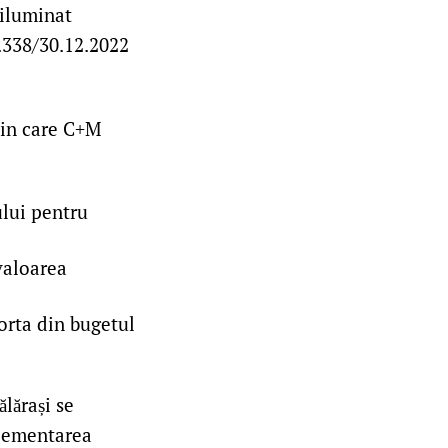
 iluminat
r.338/30.12.2022
 din care C+M
ului pentru
valoarea
porta din bugetul
lărași se
plementarea