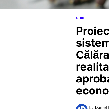
ȘTIRI
Proie
sistem
Călăra
realita
aproba
econo
by
Daniel 