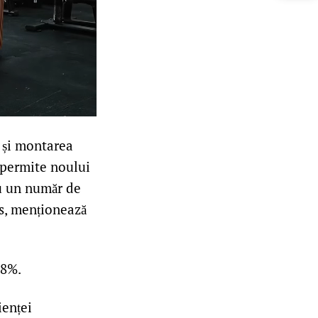
 și montarea
a permite noului
ru un număr de
os, menționează
58%.
ienței