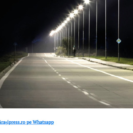
lărașipress.ro pe Whatsapp