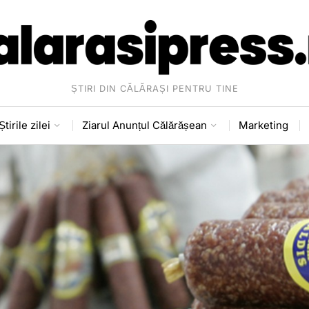
ȘTIRI DIN CĂLĂRAȘI PENTRU TINE
Știrile zilei
Ziarul Anunțul Călărășean
Marketing