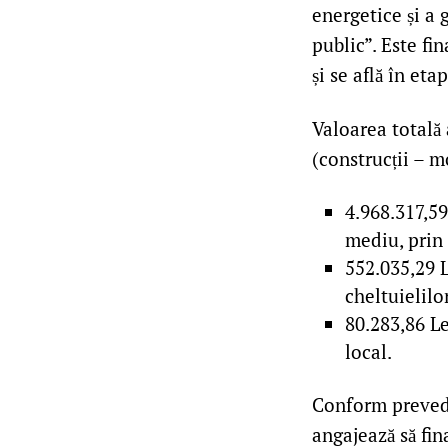
energetice și a 
public”. Este fi
și se află în et
Valoarea totală 
(construcții – m
4.968.317,5
mediu, prin
552.035,29 L
cheltuielilo
80.283,86 Le
local.
Conform prevede
angajează să fin