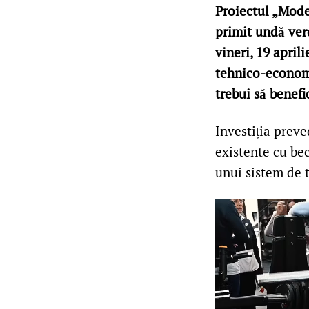
Proiectul „Moder
primit undă verd
vineri, 19 april
tehnico-economic
trebui să benefi
Investiția prev
existente cu bec
unui sistem de t