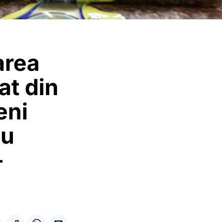
area
at din
eni
au
-