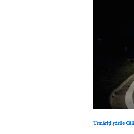
Urmăriți știrile Că