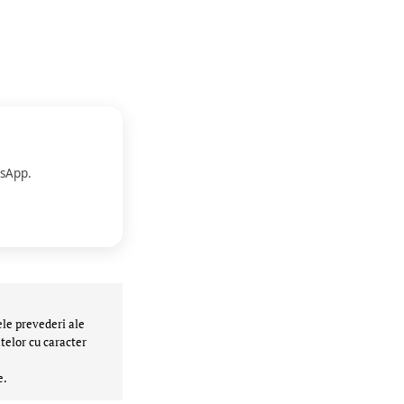
sApp.
ele prevederi ale
telor cu caracter
e.