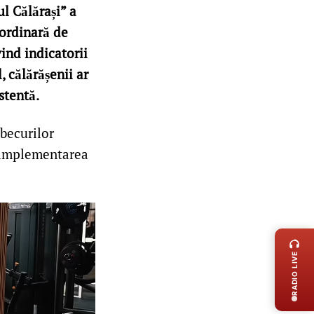
l Călărași” a
aordinară de
vind indicatorii
, călărășenii ar
istentă.
becurilor
și implementarea
LIVE 
RADIO LIVE