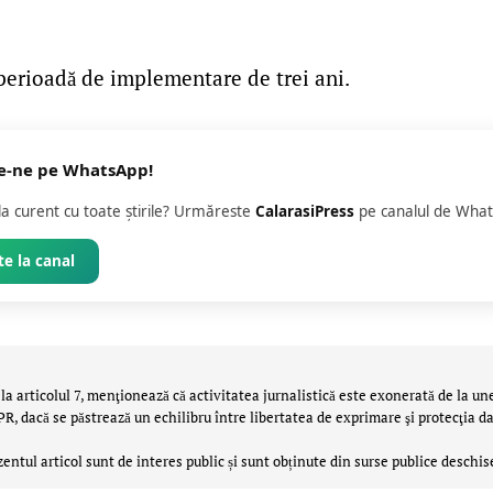
 perioadă de implementare de trei ani.
e-ne pe WhatsApp!
 la curent cu toate știrile? Urmăreste
CalarasiPress
pe canalul de What
e la canal
la articolul 7, menţionează că activitatea jurnalistică este exonerată de la un
 dacă se păstrează un echilibru între libertatea de exprimare şi protecţia da
zentul articol sunt de interes public și sunt obținute din surse publice deschis