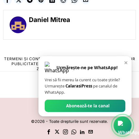
Daniel Mitrea
TERMENI ȘI CONDIȚII
COOKIES
POLITICA DE ANULARE & RETUR
×
PUBLICITATE ONLINE & TIPĂRITĂ
DESPRE NOI
CONTACT
Urmărește-ne pe WhatsApp!
ZIARUL ANUNȚUL CĂLĂRĂȘEAN
Vrei să fii mereu la curent cu toate știrile?
Urmarește
CalarasiPress
pe canalul de
WhatsApp.
Abonează-te la canal
©
2026
- Toate drepturile sunt rezervate.