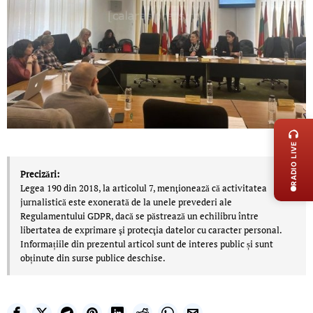
LIVE 
RADIO LIVE
Precizări:
Legea 190 din 2018, la articolul 7, menţionează că activitatea
jurnalistică este exonerată de la unele prevederi ale
Regulamentului GDPR, dacă se păstrează un echilibru între
libertatea de exprimare şi protecţia datelor cu caracter personal.
Informațiile din prezentul articol sunt de interes public și sunt
obținute din surse publice deschise.