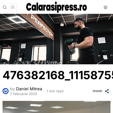
476382168_111587
by
Daniel Mitrea
1 min read
SHARE
7 februarie 2025