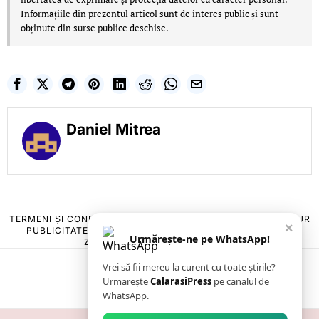
Informațiile din prezentul articol sunt de interes public și sunt
obținute din surse publice deschise.
Daniel Mitrea
TERMENI ȘI CONDIȚII
COOKIES
POLITICA DE ANULARE & RETUR
×
PUBLICITATE ONLINE & TIPĂRITĂ
DESPRE NOI
CONTACT
Urmărește-ne pe WhatsApp!
ZIARUL ANUNȚUL CĂLĂRĂȘEAN
Vrei să fii mereu la curent cu toate știrile?
Urmarește
CalarasiPress
pe canalul de
WhatsApp.