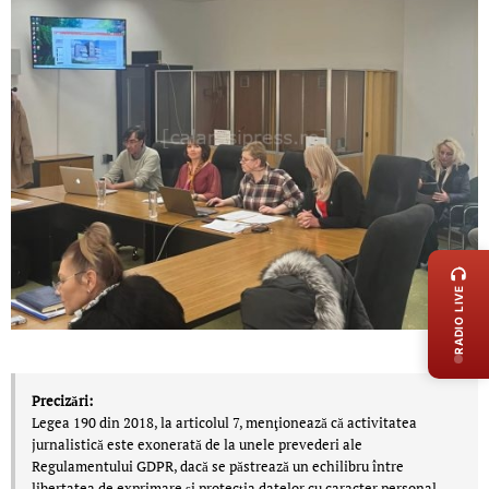
LIVE 
RADIO LIVE
Precizări:
Legea 190 din 2018, la articolul 7, menţionează că activitatea
jurnalistică este exonerată de la unele prevederi ale
Regulamentului GDPR, dacă se păstrează un echilibru între
libertatea de exprimare şi protecţia datelor cu caracter personal.