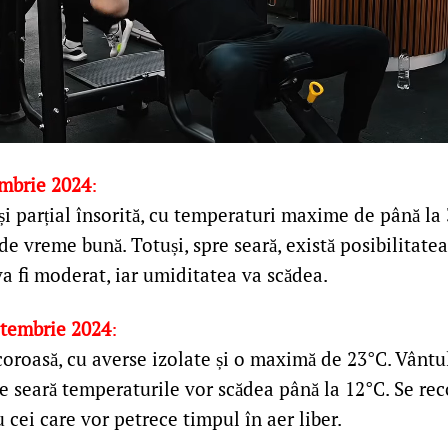
embrie 2024
:
 și parțial însorită, cu temperaturi maxime de până la
de vreme bună. Totuși, spre seară, există posibilitate
va fi moderat, iar umiditatea va scădea.
ptembrie 2024
:
ăcoroasă, cu averse izolate și o maximă de 23°C. Vântu
re seară temperaturile vor scădea până la 12°C. Se r
 cei care vor petrece timpul în aer liber​.