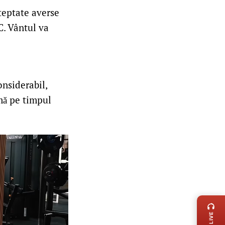
șteptate averse
C. Vântul va
onsiderabil,
mă pe timpul
LIVE 