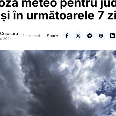
oza meteo pentru jud
și în următoarele 7 z
 Cojocaru
Share
1 min read
ie 2024