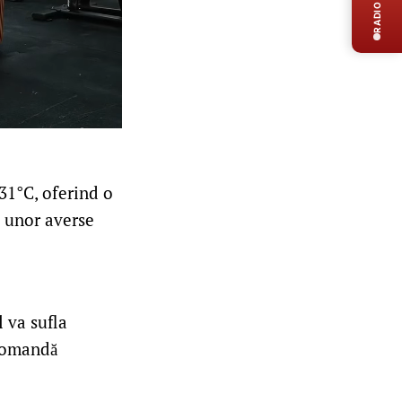
RADIO LIVE
 31°C, oferind o
a unor averse
l va sufla
ecomandă