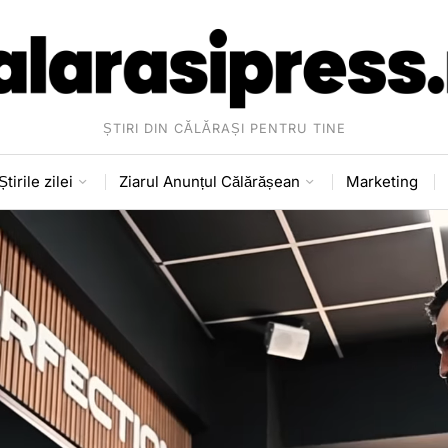
ȘTIRI DIN CĂLĂRAȘI PENTRU TINE
Știrile zilei
Ziarul Anunțul Călărășean
Marketing