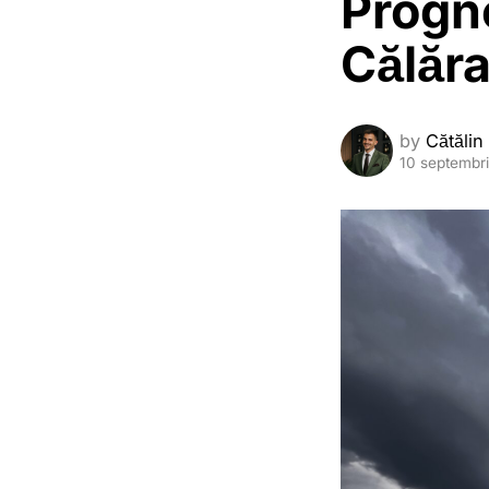
Progn
Călăra
by
Cătălin
10 septembr