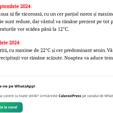
eptembrie 2024
:
ua să fie răcoroasă, cu un cer parțial noros și maxime
e sunt reduse, dar vântul va rămâne prezent pe tot pa
aturile vor scădea până la 12°C.
brie 2024
:
orită, cu maxime de 22°C și cer predominant senin. Vân
recipitații vor rămâne scăzute. Noaptea va aduce temp
e-ne pe WhatsApp!
 la curent cu toate știrile? Urmăreste
CalarasiPress
pe canalul de What
e la canal