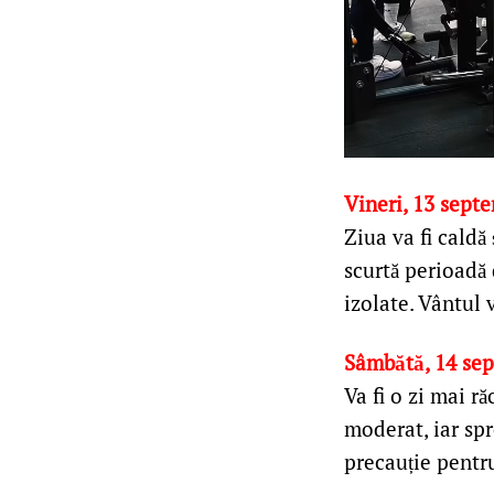
Vineri, 13 sept
Ziua va fi caldă
scurtă perioadă 
izolate. Vântul 
Sâmbătă, 14 se
Va fi o zi mai r
moderat, iar sp
precauție pentru