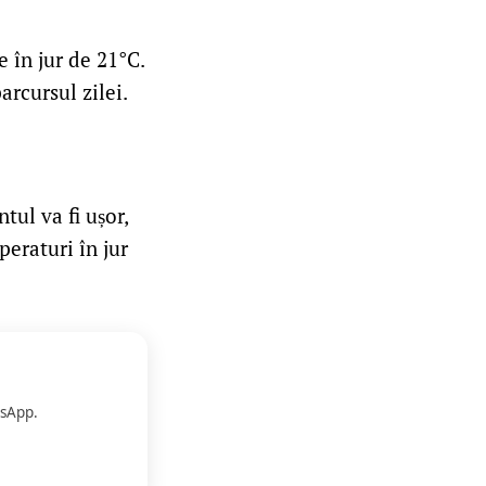
 în jur de 21°C.
rcursul zilei.
tul va fi ușor,
eraturi în jur
sApp.