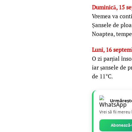
Duminică, 15 s
Vremea va contin
Șansele de ploai
Noaptea, temper
Luni, 16 septem
O zi parțial îns
iar șansele de p
de 11°C.
Urmăreșt
Vrei să fii mereu
Abonează-t