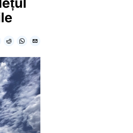
ețul
ile