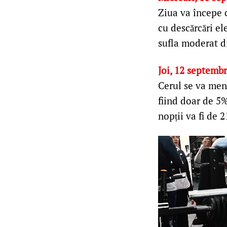
Ziua va începe c
cu descărcări el
sufla moderat di
Joi, 12 septemb
Cerul se va menț
fiind doar de 5
nopții va fi de 