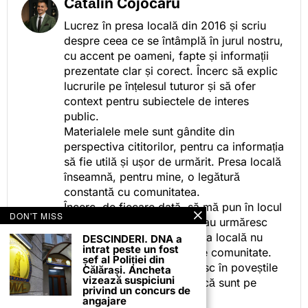
Cătălin Cojocaru
Lucrez în presa locală din 2016 și scriu
despre ceea ce se întâmplă în jurul nostru,
cu accent pe oameni, fapte și informații
prezentate clar și corect. Încerc să explic
lucrurile pe înțelesul tuturor și să ofer
context pentru subiectele de interes
public.
Materialele mele sunt gândite din
perspectiva cititorilor, pentru ca informația
să fie utilă și ușor de urmărit. Presa locală
înseamnă, pentru mine, o legătură
constantă cu comunitatea.
Încerc, de fiecare dată, să mă pun în locul
DON'T MISS
celor care citesc, privesc sau urmăresc
ceea ce fac. Pentru că presa locală nu
DESCINDERI. DNA a
intrat peste un fost
este despre mine, ci despre comunitate.
șef al Poliției din
Iar dacă oamenii se regăsesc în poveștile
Călărași. Ancheta
vizează suspiciuni
pe care le spun, înseamnă că sunt pe
privind un concurs de
drumul bun.
angajare