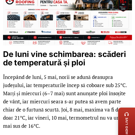
De luni vine schimbarea: scăderi
de temperatură și ploi
Începând de luni, 5 mai, norii se adună deasupra
județului, iar temperaturile încep să coboare sub 25°C.
Marți și miercuri (6–7 mai) sunt anunțate ploi însoțite
de vânt, iar miercuri seara s-ar putea să avem parte
LIVE 
chiar de o furtună scurtă. Joi, 8 mai, maxima va fi de
doar 21°C, iar vineri, 10 mai, termometrul nu va urca
RADIO LIVE
mai sus de 16°C.