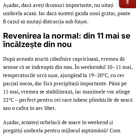
Așadar, dacă aveți drumuri importante, nu uitați
umbrela acasă. Iar dacă sunteți gazda unui grătar, poate
fi cazul să mutați distracția sub foișor.
Revenirea la normal: din 11 mai se
încălzește din nou
După această scurtă răbufnire capricioasă, vremea dă
semne că se îndreaptă din nou. În weekendul 10–11 mai,
temperaturile urcă ușor, ajungând la 19–20°C, cu cer
parțial noros, dar fără precipitații importante. Până pe
15 mai, vremea se stabilizează, iar maximele vor atinge
22°C – perfect pentru cei care iubesc plimbările de seară
sau o cafea în aer liber.
Așadar, scoateți ochelarii de soare în weekend și
pregătiți umbrela pentru mijlocul săptămânii! Cum