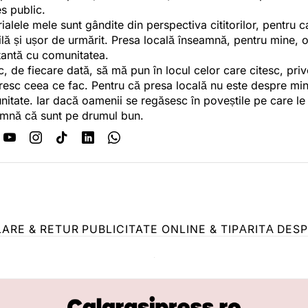
es public.
ialele mele sunt gândite din perspectiva cititorilor, pentru c
tilă și ușor de urmărit. Presa locală înseamnă, pentru mine, 
antă cu comunitatea.
c, de fiecare dată, să mă pun în locul celor care citesc, pri
esc ceea ce fac. Pentru că presa locală nu este despre min
itate. Iar dacă oamenii se regăsesc în poveștile pe care le
mnă că sunt pe drumul bun.
LARE & RETUR
PUBLICITATE ONLINE & TIPĂRITĂ
DESP