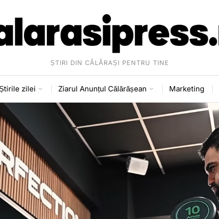
ȘTIRI DIN CĂLĂRAȘI PENTRU TINE
Știrile zilei
Ziarul Anunțul Călărășean
Marketing