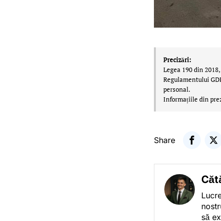
Precizări:
Legea 190 din 2018, 
Regulamentului GDPR,
personal.
Informațiile din pre
Share
Căt
Lucre
nostr
să ex