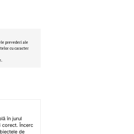
ele prevederi ale
telor cu caracter
e.
ă în jurul
i corect. Încerc
ubiectele de