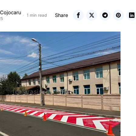
 Cojocaru
Share
1 min read
25