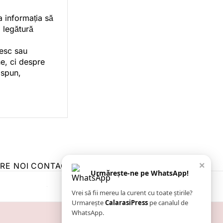
a informația să
o legătură
vesc sau
e, ci despre
 spun,
×
RE NOI
CONTACT
ZIARUL ANUNȚUL CĂLĂRĂȘEAN
Urmărește-ne pe WhatsApp!
Vrei să fii mereu la curent cu toate știrile?
Urmarește
CalarasiPress
pe canalul de
WhatsApp.