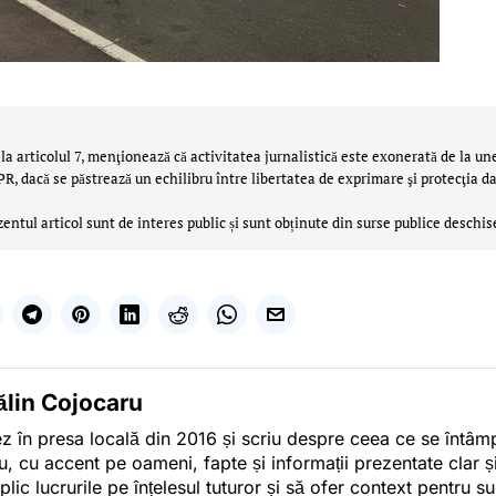
la articolul 7, menţionează că activitatea jurnalistică este exonerată de la un
 dacă se păstrează un echilibru între libertatea de exprimare şi protecţia da
zentul articol sunt de interes public și sunt obținute din surse publice deschis
ălin Cojocaru
z în presa locală din 2016 și scriu despre ceea ce se întâmpl
u, cu accent pe oameni, fapte și informații prezentate clar ș
plic lucrurile pe înțelesul tuturor și să ofer context pentru s