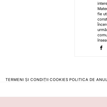
inter
Mater
fie u
const
Încer
urmăr
comun
însea
TERMENI ȘI CONDIȚII
COOKIES
POLITICA DE ANU