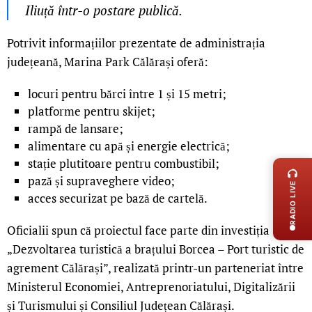
Iliuță într-o postare publică.
Potrivit informațiilor prezentate de administrația
județeană, Marina Park Călărași oferă:
locuri pentru bărci între 1 și 15 metri;
platforme pentru skijet;
rampă de lansare;
alimentare cu apă și energie electrică;
LIVE 
stație plutitoare pentru combustibil;
pază și supraveghere video;
RADIO LIVE
acces securizat pe bază de cartelă.
Oficialii spun că proiectul face parte din investiția
„Dezvoltarea turistică a brațului Borcea – Port turistic de
agrement Călărași”, realizată printr-un parteneriat între
Ministerul Economiei, Antreprenoriatului, Digitalizării
și Turismului și Consiliul Județean Călărași.