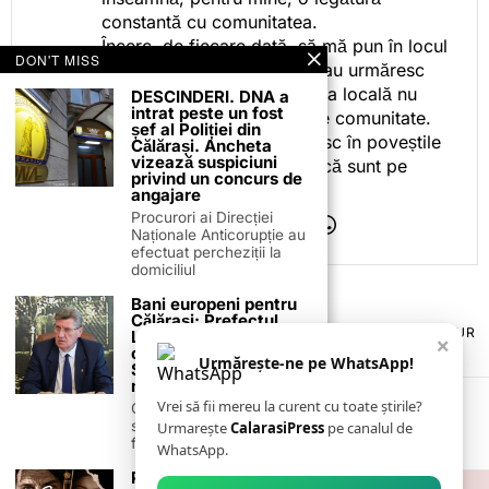
constantă cu comunitatea.
Încerc, de fiecare dată, să mă pun în locul
DON'T MISS
celor care citesc, privesc sau urmăresc
ceea ce fac. Pentru că presa locală nu
DESCINDERI. DNA a
intrat peste un fost
este despre mine, ci despre comunitate.
șef al Poliției din
Iar dacă oamenii se regăsesc în poveștile
Călărași. Ancheta
vizează suspiciuni
pe care le spun, înseamnă că sunt pe
privind un concurs de
drumul bun.
angajare
Procurori ai Direcției
Naționale Anticorupție au
efectuat percheziții la
domiciliul
Bani europeni pentru
Călărași: Prefectul
TERMENI ȘI CONDIȚII
COOKIES
POLITICA DE ANULARE & RETUR
Laurențiu State anunță
×
PUBLICITATE ONLINE & TIPĂRITĂ
DESPRE NOI
CONTACT
colaborarea cu ADR
Urmărește-ne pe WhatsApp!
ZIARUL ANUNȚUL CĂLĂRĂȘEAN
Sud-Muntenia pentru
noi finanțări
Vrei să fii mereu la curent cu toate știrile?
Călărașul se pregătește
să intre pe harta
Urmarește
CalarasiPress
pe canalul de
finanțărilor europene, cu
WhatsApp.
Primul film dedicat