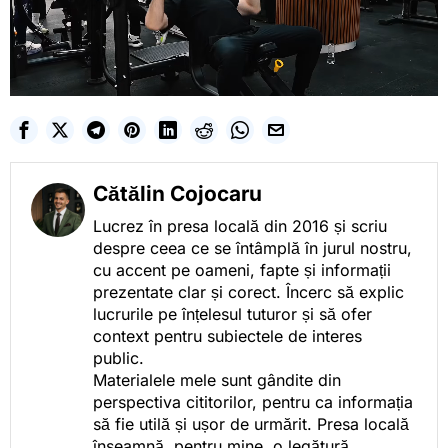
Cătălin Cojocaru
Lucrez în presa locală din 2016 și scriu
despre ceea ce se întâmplă în jurul nostru,
cu accent pe oameni, fapte și informații
prezentate clar și corect. Încerc să explic
lucrurile pe înțelesul tuturor și să ofer
context pentru subiectele de interes
public.
Materialele mele sunt gândite din
perspectiva cititorilor, pentru ca informația
să fie utilă și ușor de urmărit. Presa locală
înseamnă, pentru mine, o legătură