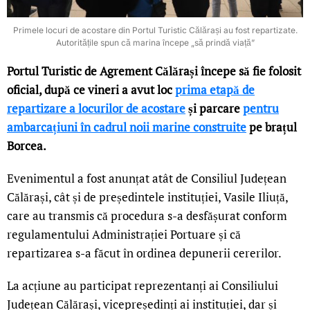
Primele locuri de acostare din Portul Turistic Călărași au fost repartizate.
Autoritățile spun că marina începe „să prindă viață”
Portul Turistic de Agrement Călărași începe să fie folosit
oficial, după ce vineri a avut loc
prima etapă de
repartizare a locurilor de acostare
și parcare
pentru
ambarcațiuni în cadrul noii marine construite
pe brațul
Borcea.
Evenimentul a fost anunțat atât de Consiliul Județean
Călărași, cât și de președintele instituției, Vasile Iliuță,
care au transmis că procedura s-a desfășurat conform
regulamentului Administrației Portuare și că
repartizarea s-a făcut în ordinea depunerii cererilor.
La acțiune au participat reprezentanți ai Consiliului
Județean Călărași, vicepreședinți ai instituției, dar și