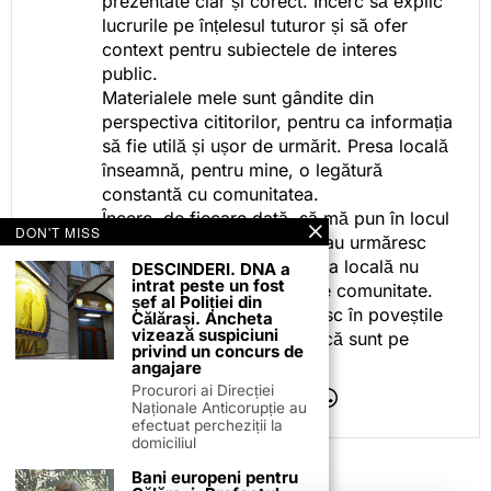
prezentate clar și corect. Încerc să explic
lucrurile pe înțelesul tuturor și să ofer
context pentru subiectele de interes
public.
Materialele mele sunt gândite din
perspectiva cititorilor, pentru ca informația
să fie utilă și ușor de urmărit. Presa locală
înseamnă, pentru mine, o legătură
constantă cu comunitatea.
Încerc, de fiecare dată, să mă pun în locul
DON'T MISS
celor care citesc, privesc sau urmăresc
ceea ce fac. Pentru că presa locală nu
DESCINDERI. DNA a
intrat peste un fost
este despre mine, ci despre comunitate.
șef al Poliției din
Iar dacă oamenii se regăsesc în poveștile
Călărași. Ancheta
vizează suspiciuni
pe care le spun, înseamnă că sunt pe
privind un concurs de
drumul bun.
angajare
Procurori ai Direcției
Naționale Anticorupție au
efectuat percheziții la
domiciliul
Bani europeni pentru