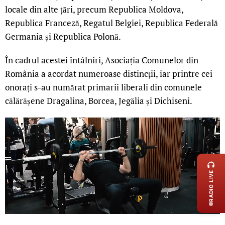
locale din alte țări, precum Republica Moldova,
Republica Franceză, Regatul Belgiei, Republica Federală
Germania și Republica Polonă.
În cadrul acestei întâlniri, Asociația Comunelor din
România a acordat numeroase distincții, iar printre cei
onorați s-au numărat primarii liberali din comunele
călărășene Dragalina, Borcea, Jegălia și Dichiseni.
LIVE 
RADIO LIVE