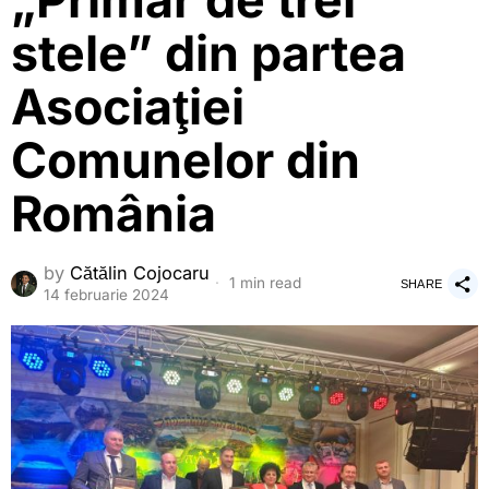
„Primar de trei
stele” din partea
Asociaţiei
Comunelor din
România
by
Cătălin Cojocaru
1 min read
SHARE
14 februarie 2024