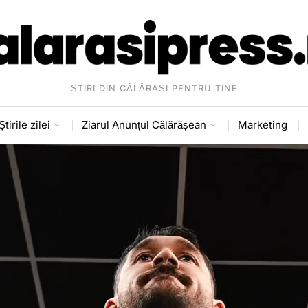
ȘTIRI DIN CĂLĂRAȘI PENTRU TINE
Știrile zilei
Ziarul Anunțul Călărășean
Marketing