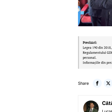
Precizări:
Legea 190 din 2018, 
Regulamentului GDPR,
personal.
Informațiile din pre
Share
Căt
Lucre