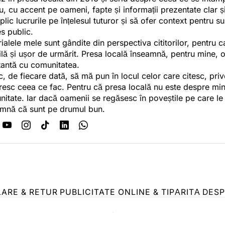
u, cu accent pe oameni, fapte și informații prezentate clar ș
plic lucrurile pe înțelesul tuturor și să ofer context pentru s
es public.
ialele mele sunt gândite din perspectiva cititorilor, pentru c
tilă și ușor de urmărit. Presa locală înseamnă, pentru mine, 
antă cu comunitatea.
c, de fiecare dată, să mă pun în locul celor care citesc, pri
esc ceea ce fac. Pentru că presa locală nu este despre min
itate. Iar dacă oamenii se regăsesc în poveștile pe care le
mnă că sunt pe drumul bun.
LARE & RETUR
PUBLICITATE ONLINE & TIPĂRITĂ
DESP