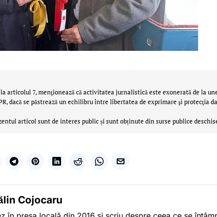
la articolul 7, menţionează că activitatea jurnalistică este exonerată de la un
 dacă se păstrează un echilibru între libertatea de exprimare şi protecţia da
zentul articol sunt de interes public și sunt obținute din surse publice deschis
ălin Cojocaru
z în presa locală din 2016 și scriu despre ceea ce se întâmpl