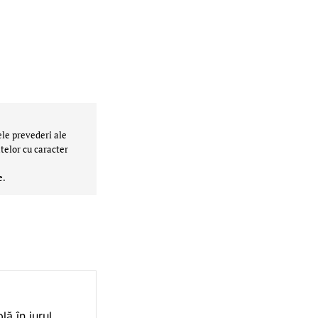
ele prevederi ale
telor cu caracter
e.
ă în jurul