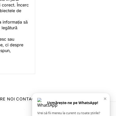
i corect. Încerc
ubiectele de
a informația să
o legătură
vesc sau
e, ci despre
 spun,
×
RE NOI
CONTACT
ZIARUL ANUNȚUL CĂLĂRĂȘEAN
Urmărește-ne pe WhatsApp!
Vrei să fii mereu la curent cu toate știrile?