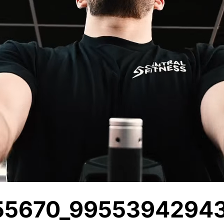
55670_99553942943