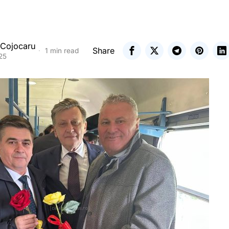
 Cojocaru
Share
1 min read
025