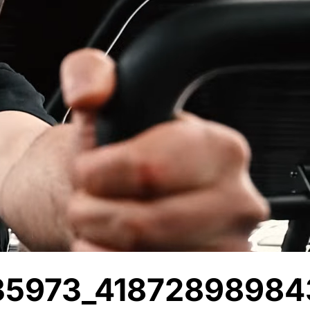
5973_41872898984