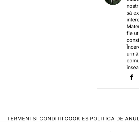
nostr
să ex
inter
Mater
fie u
const
Încer
urmăr
comun
însea
TERMENI ȘI CONDIȚII
COOKIES
POLITICA DE ANU