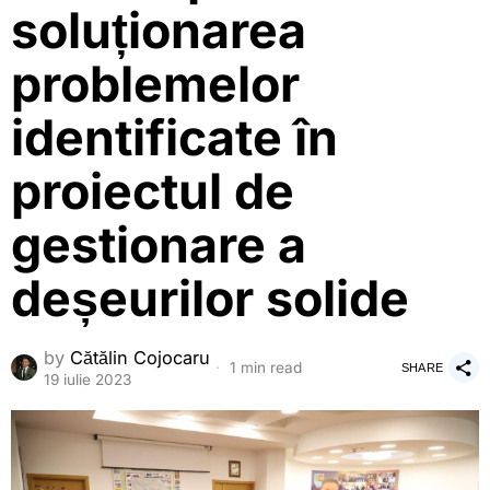
soluționarea
problemelor
identificate în
proiectul de
gestionare a
deșeurilor solide
by
Cătălin Cojocaru
1 min read
SHARE
19 iulie 2023