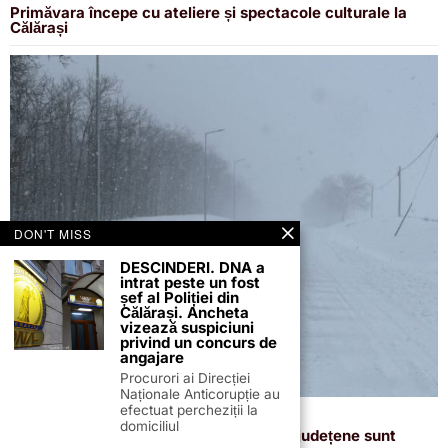
Primăvara începe cu ateliere și spectacole culturale la
Călărași
DON'T MISS
DESCINDERI. DNA a
intrat peste un fost
șef al Poliției din
Călărași. Ancheta
vizează suspiciuni
privind un concurs de
angajare
Procurori ai Direcției
Naționale Anticorupție au
efectuat percheziții la
18 februarie 2026
domiciliul
Drumuri și Poduri S.A.: toate drumurile județene sunt