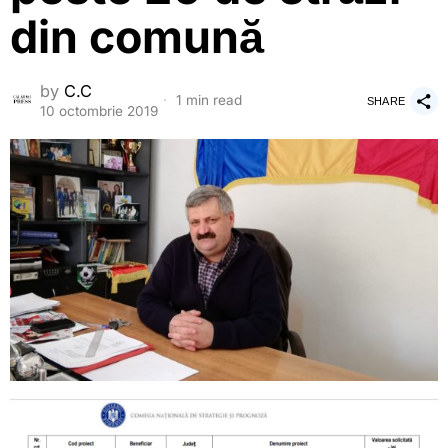
din comună
by
C.C
1 min read
SHARE
10 octombrie 2019