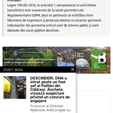
Precizări:
Legea 190 din 2018, la articolul 7, menţionează că activitatea
jurnalistică este exonerată de la unele prevederi ale
Regulamentului GDPR, dacă se păstrează un echilibru între
libertatea de exprimare şi protecţia datelor cu caracter personal.
Informațiile din prezentul articol sunt de interes public și sunt
obținute din surse publice deschise.
DON'T MISS
DESCINDERI. DNA a
intrat peste un fost
șef al Poliției din
Călărași. Ancheta
vizează suspiciuni
privind un concurs de
C.C
angajare
Procurori ai Direcției
Naționale Anticorupție au