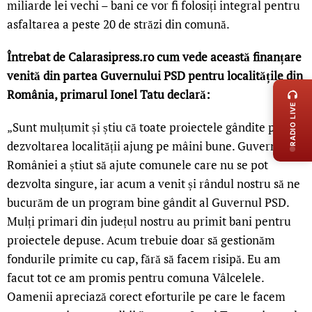
miliarde lei vechi – bani ce vor fi folosiți integral pentru
asfaltarea a peste 20 de străzi din comună.
Întrebat de Calarasipress.ro cum vede această finanțare
LIVE 
venită din partea Guvernului PSD pentru localitățile din
România, primarul Ionel Tatu declară:
RADIO LIVE
„Sunt mulțumit și știu că toate proiectele gândite pentru
dezvoltarea localității ajung pe mâini bune. Guvernul
României a știut să ajute comunele care nu se pot
dezvolta singure, iar acum a venit și rândul nostru să ne
bucurăm de un program bine gândit al Guvernul PSD.
Mulți primari din județul nostru au primit bani pentru
proiectele depuse. Acum trebuie doar să gestionăm
fondurile primite cu cap, fără să facem risipă. Eu am
facut tot ce am promis pentru comuna Vâlcelele.
Oamenii apreciază corect eforturile pe care le facem