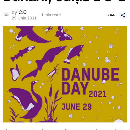
by
C.C
1 min read
SHARE
29 iunie 2021