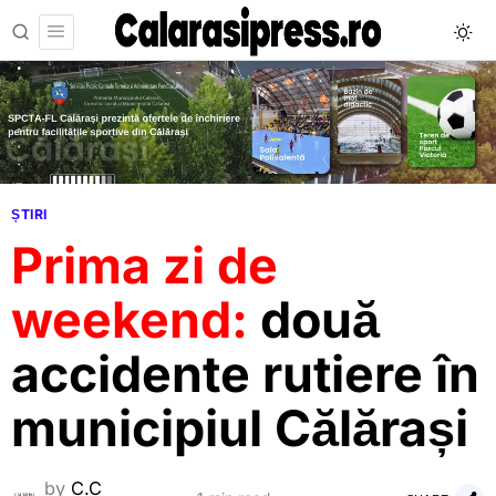
ȘTIRI
Prima zi de
weekend:
două
accidente rutiere în
municipiul Călărași
by
C.C