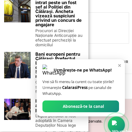
intrat peste un fost
șef al Poliției din
Călărași. Ancheta
vizează suspiciuni
privind un concurs de
C.C
angajare
Procurori ai Direcției
Naționale Anticorupție au
efectuat percheziții la
domiciliul
Bani europeni pentru
Călărași: Prefectul
TERMENI ȘI CONDIȚII
COOKIES
POLITICA DE ANULARE & RETUR
Laurențiu State anunță
×
PUBLICITATE ONLINE & TIPĂRITĂ
DESPRE NOI
CONTACT
colaborarea cu ADR
Urmărește-ne pe WhatsApp!
ZIARUL ANUNȚUL CĂLĂRĂȘEAN
Sud-Muntenia pentru
noi finanțări
Vrei să fii mereu la curent cu toate știrile?
Călărașul se pregătește
să intre pe harta
Urmarește
CalarasiPress
pe canalul de
finanțărilor europene, cu
WhatsApp.
Iulian Iacomi, despre
adoptarea Legii
Abonează-te la canal
pensiilor
Legea pensiilor a fost
adoptată în Camera
©
2026
- Toate drepturile sunt rezervate.
Deputaților Noua lege