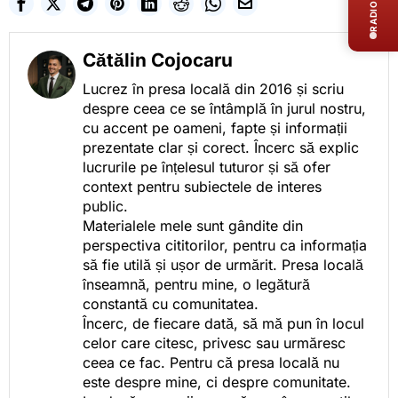
RADIO LIVE
Cătălin Cojocaru
Lucrez în presa locală din 2016 și scriu
despre ceea ce se întâmplă în jurul nostru,
cu accent pe oameni, fapte și informații
prezentate clar și corect. Încerc să explic
lucrurile pe înțelesul tuturor și să ofer
context pentru subiectele de interes
public.
Materialele mele sunt gândite din
perspectiva cititorilor, pentru ca informația
să fie utilă și ușor de urmărit. Presa locală
înseamnă, pentru mine, o legătură
constantă cu comunitatea.
Încerc, de fiecare dată, să mă pun în locul
celor care citesc, privesc sau urmăresc
ceea ce fac. Pentru că presa locală nu
este despre mine, ci despre comunitate.