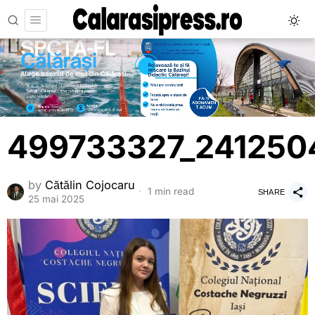
499733327_241250
by
Cătălin Cojocaru
1 min read
SHARE
25 mai 2025