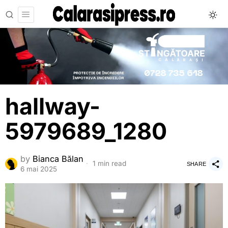
hallway-
5979689_1280
by
Bianca Bălan
1 min read
SHARE
6 mai 2025