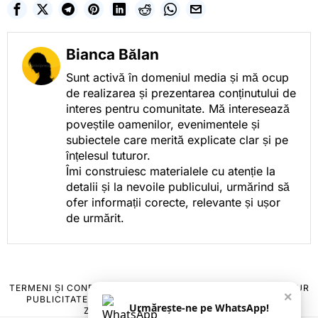
Bianca Bălan
Sunt activă în domeniul media și mă ocup
de realizarea și prezentarea conținutului de
interes pentru comunitate. Mă interesează
poveștile oamenilor, evenimentele și
subiectele care merită explicate clar și pe
înțelesul tuturor.
Îmi construiesc materialele cu atenție la
detalii și la nevoile publicului, urmărind să
ofer informații corecte, relevante și ușor
de urmărit.
TERMENI ȘI CONDIȚII
COOKIES
POLITICA DE ANULARE & RETUR
×
PUBLICITATE ONLINE & TIPĂRITĂ
DESPRE NOI
CONTACT
Urmărește-ne pe WhatsApp!
ZIARUL ANUNȚUL CĂLĂRĂȘEAN