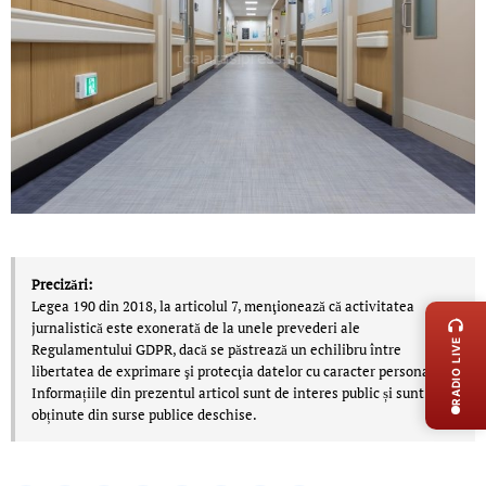
LIVE 
Precizări:
Legea 190 din 2018, la articolul 7, menţionează că activitatea
jurnalistică este exonerată de la unele prevederi ale
RADIO LIVE
Regulamentului GDPR, dacă se păstrează un echilibru între
libertatea de exprimare şi protecţia datelor cu caracter personal.
Informațiile din prezentul articol sunt de interes public și sunt
obținute din surse publice deschise.