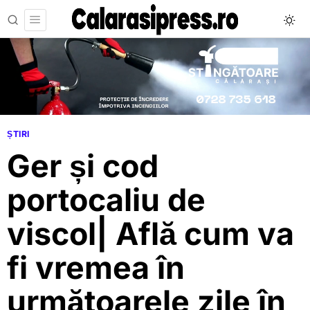
ȘTIRI
Ger și cod
portocaliu de
viscol| Află cum va
fi vremea în
următoarele zile în