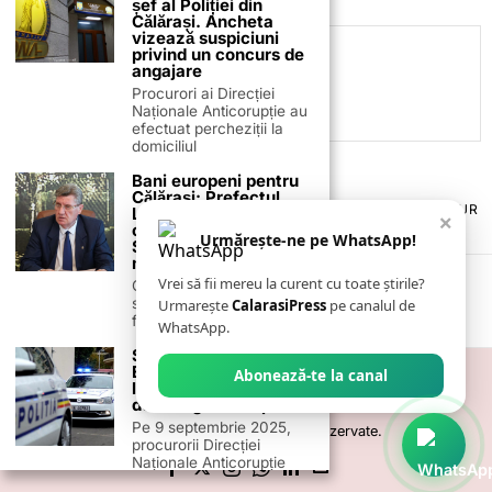
șef al Poliției din
Călărași. Ancheta
vizează suspiciuni
privind un concurs de
C.C
angajare
Procurori ai Direcției
Naționale Anticorupție au
efectuat percheziții la
domiciliul
Bani europeni pentru
Călărași: Prefectul
TERMENI ȘI CONDIȚII
COOKIES
POLITICA DE ANULARE & RETUR
Laurențiu State anunță
×
PUBLICITATE ONLINE & TIPĂRITĂ
DESPRE NOI
CONTACT
colaborarea cu ADR
Urmărește-ne pe WhatsApp!
Sud-Muntenia pentru
ZIARUL ANUNȚUL CĂLĂRĂȘEAN
noi finanțări
Vrei să fii mereu la curent cu toate știrile?
Călărașul se pregătește
să intre pe harta
Urmarește
CalarasiPress
pe canalul de
finanțărilor europene, cu
WhatsApp.
Scandal de Corupție la
ELCEN: DNA Descinde
Abonează-te la canal
la Sediul Furnizorului
de Energie al Capitalei
Pe 9 septembrie 2025,
©
2026
- Toate drepturile sunt rezervate.
procurorii Direcției
Naționale Anticorupție
(DNA) au