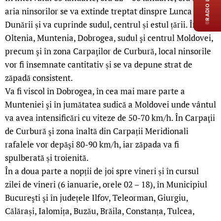
RADIO LIVE
aria ninsorilor se va extinde treptat dinspre Lunca
Dunării și va cuprinde sudul, centrul și estul țării. În
Oltenia, Muntenia, Dobrogea, sudul şi centrul Moldovei,
precum şi în zona Carpaţilor de Curbură, local ninsorile
vor fi însemnate cantitativ și se va depune strat de
zăpadă consistent.
Va fi viscol în Dobrogea, în cea mai mare parte a
Munteniei şi în jumătatea sudică a Moldovei unde vântul
va avea intensificări cu viteze de 50-70 km/h. În Carpaţii
de Curbură şi zona înaltă din Carpații Meridionali
rafalele vor depăşi 80-90 km/h, iar zăpada va fi
spulberată și troienită.
În a doua parte a nopții de joi spre vineri și în cursul
zilei de vineri (6 ianuarie, orele 02 – 18), în Municipiul
Bucureşti şi în județele Ilfov, Teleorman, Giurgiu,
Călărași, Ialomița, Buzău, Brăila, Constanța, Tulcea,