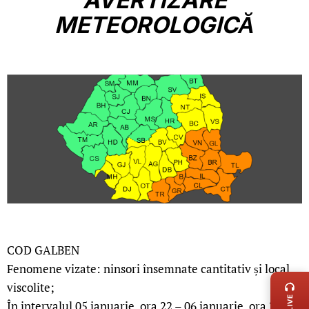
METEOROLOGICĂ
COD GALBEN
LIVE 
Fenomene vizate: ninsori însemnate cantitativ și local
viscolite;
În intervalul 05 ianuarie, ora 22 – 06 ianuarie, ora 20,