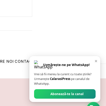
×
RE NOI
CONTACT
ZIARUL ANUNȚUL CĂLĂRĂȘEAN
Urmărește-ne pe WhatsApp!
Vrei să fii mereu la curent cu toate știrile?
Urmarește
CalarasiPress
pe canalul de
WhatsApp.
Abonează-te la canal