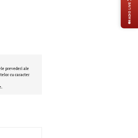
RADIO LIVE
ele prevederi ale
telor cu caracter
e.