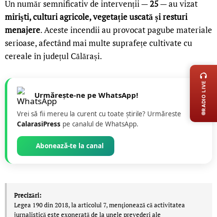
Un număr semnificativ de intervenții —
25
— au vizat
mirişti, culturi agricole, vegetație uscată și resturi
menajere
. Aceste incendii au provocat pagube materiale
serioase, afectând mai multe suprafețe cultivate cu
cereale în județul Călărași.
LIVE 
RADIO LIVE
Urmărește-ne pe WhatsApp!
Vrei să fii mereu la curent cu toate știrile? Urmăreste
CalarasiPress
pe canalul de WhatsApp.
Abonează-te la canal
Precizări:
Legea 190 din 2018, la articolul 7, menţionează că activitatea
jurnalistică este exonerată de la unele prevederi ale