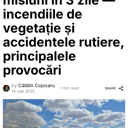
misiuni în 3 zile —
incendiile de
vegetație și
accidentele rutiere,
principalele
provocări
by
Cătălin Cojocaru
1 min read
SHARE
14 iulie 2025