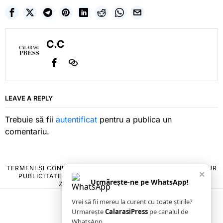
C.C
LEAVE A REPLY
Trebuie să fii
autentificat
pentru a publica un
comentariu.
TERMENI ȘI CONDIȚII
COOKIES
POLITICA DE ANULARE & RETUR
×
PUBLICITATE ONLINE & TIPĂRITĂ
DESPRE NOI
CONTACT
Urmărește-ne pe WhatsApp!
ZIARUL ANUNȚUL CĂLĂRĂȘEAN
Vrei să fii mereu la curent cu toate știrile?
Urmarește
CalarasiPress
pe canalul de
WhatsApp.