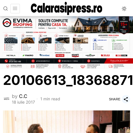
20106613_1836887
by
C.C
1 min read
SHARE
18 iulie 2017