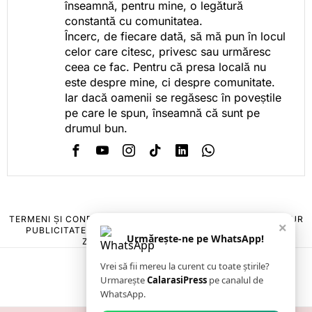
înseamnă, pentru mine, o legătură
constantă cu comunitatea.
Încerc, de fiecare dată, să mă pun în locul
celor care citesc, privesc sau urmăresc
ceea ce fac. Pentru că presa locală nu
este despre mine, ci despre comunitate.
Iar dacă oamenii se regăsesc în poveștile
pe care le spun, înseamnă că sunt pe
drumul bun.
TERMENI ȘI CONDIȚII
COOKIES
POLITICA DE ANULARE & RETUR
×
PUBLICITATE ONLINE & TIPĂRITĂ
DESPRE NOI
CONTACT
Urmărește-ne pe WhatsApp!
ZIARUL ANUNȚUL CĂLĂRĂȘEAN
Vrei să fii mereu la curent cu toate știrile?
Urmarește
CalarasiPress
pe canalul de
WhatsApp.