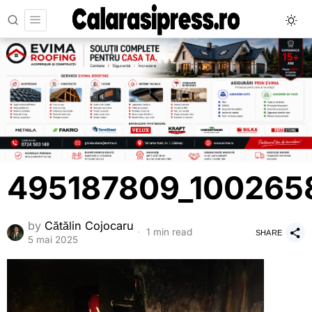
495187809_100265
by
Cătălin Cojocaru
1 min read
SHARE
5 mai 2025