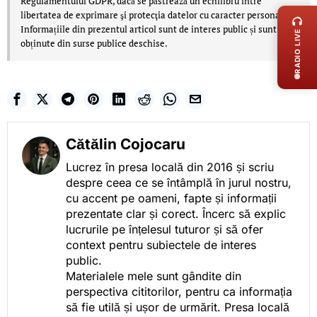
Regulamentului GDPR, dacă se păstrează un echilibru între
libertatea de exprimare şi protecţia datelor cu caracter personal.
Informațiile din prezentul articol sunt de interes public și sunt
RADIO LIVE
obținute din surse publice deschise.
Cătălin Cojocaru
Lucrez în presa locală din 2016 și scriu
despre ceea ce se întâmplă în jurul nostru,
cu accent pe oameni, fapte și informații
prezentate clar și corect. Încerc să explic
lucrurile pe înțelesul tuturor și să ofer
context pentru subiectele de interes
public.
Materialele mele sunt gândite din
perspectiva cititorilor, pentru ca informația
să fie utilă și ușor de urmărit. Presa locală