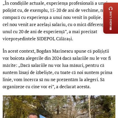
„În condițiile actuale, experiența profesională a unui
polițist cu, de exemplu, 15-20 de ani de vechime, nu se
RADIO LIVE
compară cu experiența a unui nou venit în poliție. Dar
cel nou venit are același salariu, cu o mică diferență, cât
unul cu 20 de ani de experiență”, a mai precizat
vicepreședintele SIDEPOL Călărași.
În acest context, Bogdan Marinescu spune că polițiștii
vor boicota alegerile din 2024 dacă salariile nu le vor fi
mărite: „Dacă salariile nu vor lua măsuri, pentru că
suntem lăsați de izbeliște, cu toate că noi suntem prima
linie, vom încerca să nu ne prezentăm la alegeri. Să
organizeze cu cine vor ei”, a declarat acesta.