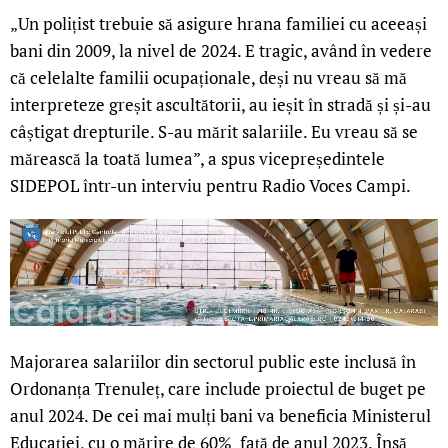
„Un polițist trebuie să asigure hrana familiei cu aceeași
bani din 2009, la nivel de 2024. E tragic, având în vedere
că celelalte familii ocupaționale, deși nu vreau să mă
interpreteze greșit ascultătorii, au ieșit în stradă și și-au
câștigat drepturile. S-au mărit salariile. Eu vreau să se
mărească la toată lumea”, a spus vicepreședintele
SIDEPOL într-un interviu pentru Radio Voces Campi.
Majorarea salariilor din sectorul public este inclusă în
Ordonanța Trenuleț, care include proiectul de buget pe
anul 2024. De cei mai mulți bani va beneficia Ministerul
Educației, cu o mărire de 60% față de anul 2023. Însă