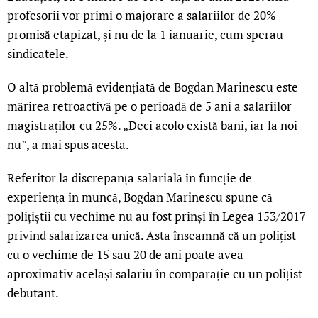
profesorii vor primi o majorare a salariilor de 20%
promisă etapizat, și nu de la 1 ianuarie, cum sperau
sindicatele.
O altă problemă evidențiată de Bogdan Marinescu este
mărirea retroactivă pe o perioadă de 5 ani a salariilor
magistraților cu 25%. „Deci acolo există bani, iar la noi
nu”, a mai spus acesta.
Referitor la discrepanța salarială în funcție de
experiența în muncă, Bogdan Marinescu spune că
polițiștii cu vechime nu au fost prinși în Legea 153/2017
privind salarizarea unică. Asta înseamnă că un polițist
cu o vechime de 15 sau 20 de ani poate avea
aproximativ același salariu în comparație cu un polițist
debutant.
LIVE 