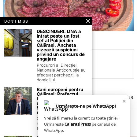
DON'T MISS
DESCINDERI. DNA a
intrat peste un fost
șef al Poliției din
Călărași. Ancheta
vizează suspiciuni
privind un concurs de
Daniel Mitrea
angajare
Procurori ai Direcției
Naționale Anticorupție au
efectuat percheziții la
domiciliul
Bani europeni pentru
Călărași: Prefectul
TERMENI ȘI CONDIȚII
COOKIES
POLITICA DE ANULARE & RETUR
Laurențiu State anunță
×
PUBLICITATE ONLINE & TIPĂRITĂ
DESPRE NOI
CONTACT
colaborarea cu ADR
Urmărește-ne pe WhatsApp!
ZIARUL ANUNȚUL CĂLĂRĂȘEAN
Sud-Muntenia pentru
noi finanțări
Vrei să fii mereu la curent cu toate știrile?
Călărașul se pregătește
să intre pe harta
Urmarește
CalarasiPress
pe canalul de
finanțărilor europene, cu
WhatsApp.