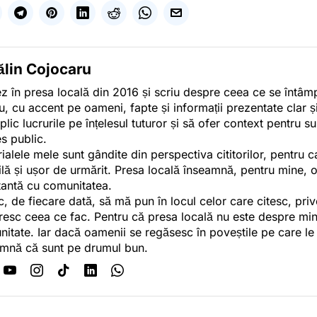
ălin Cojocaru
z în presa locală din 2016 și scriu despre ceea ce se întâmpl
u, cu accent pe oameni, fapte și informații prezentate clar ș
plic lucrurile pe înțelesul tuturor și să ofer context pentru s
es public.
ialele mele sunt gândite din perspectiva cititorilor, pentru c
tilă și ușor de urmărit. Presa locală înseamnă, pentru mine, 
antă cu comunitatea.
c, de fiecare dată, să mă pun în locul celor care citesc, pri
esc ceea ce fac. Pentru că presa locală nu este despre min
itate. Iar dacă oamenii se regăsesc în poveștile pe care le
mnă că sunt pe drumul bun.