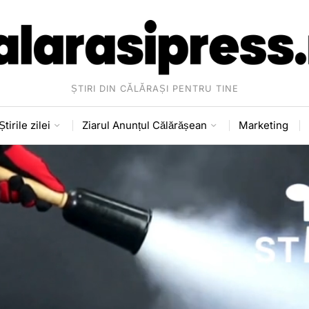
ȘTIRI DIN CĂLĂRAȘI PENTRU TINE
Știrile zilei
Ziarul Anunțul Călărășean
Marketing