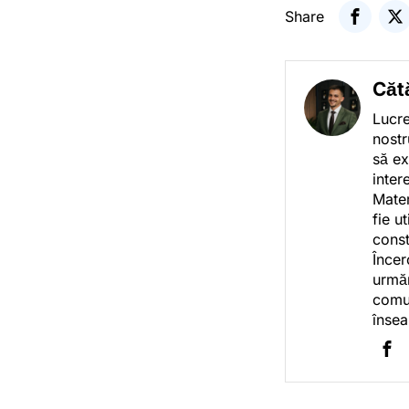
Share
Căt
Lucre
nostr
să ex
inter
Mater
fie u
const
Încer
urmăr
comun
însea