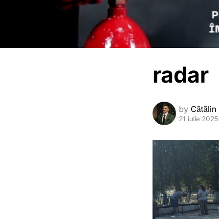
radar
by
Cătălin
21 iulie 2025