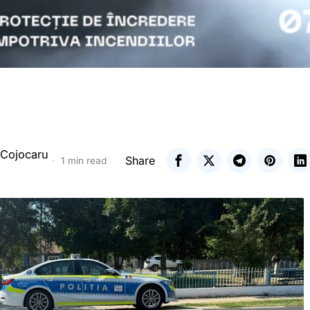
 Cojocaru
Share
1 min read