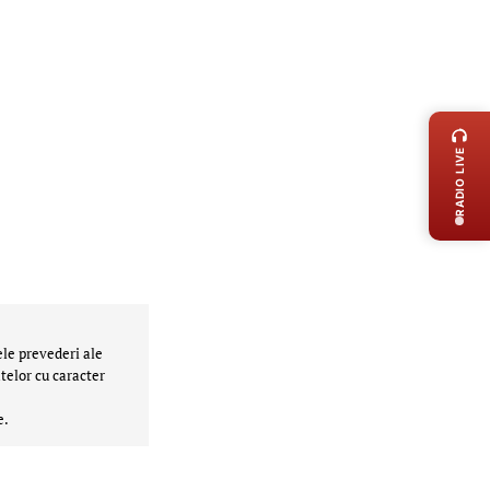
LIVE 
RADIO LIVE
ele prevederi ale
telor cu caracter
e.