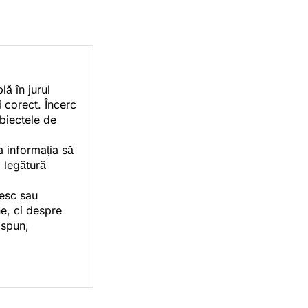
ă în jurul
i corect. Încerc
ubiectele de
a informația să
o legătură
vesc sau
e, ci despre
 spun,