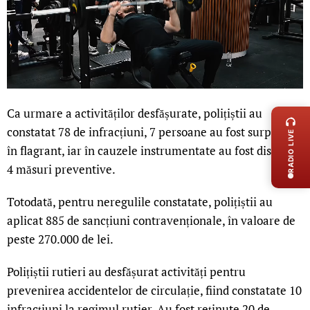
LIVE 
Ca urmare a activităților desfășurate, polițiștii au
constatat 78 de infracțiuni, 7 persoane au fost surprinse
RADIO LIVE
în flagrant, iar în cauzele instrumentate au fost dispuse
4 măsuri preventive.
Totodată, pentru neregulile constatate, polițiștii au
aplicat 885 de sancțiuni contravenționale, în valoare de
peste 270.000 de lei.
Polițiștii rutieri au desfășurat activități pentru
prevenirea accidentelor de circulație, fiind constatate 10
infracțiuni la regimul rutier. Au fost reținute 20 de