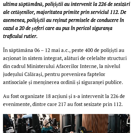
ultima săptămână, polițiștii au intervenit la 226 de sesizări
ale cetățenilor, majoritatea primite prin serviciul 112. De
asemenea, polițiștii au reținut permisele de conducere în
cazul a 20 de șoferi care au pus în pericol siguranța
traficului rutier.
În săptămâna 06 – 12 mai a.c., peste 400 de polițiști au
acționat în sistem integrat, alături de celelalte structuri
din cadrul Ministerului Afacerilor Interne, la nivelul
județului Călărași, pentru prevenirea faptelor
antisociale și menținerea ordinii și siguranței publice.
Au fost organizate 18 acțiuni și s-a intervenit la 226 de
evenimente, dintre care 217 au fost sesizate prin 112.