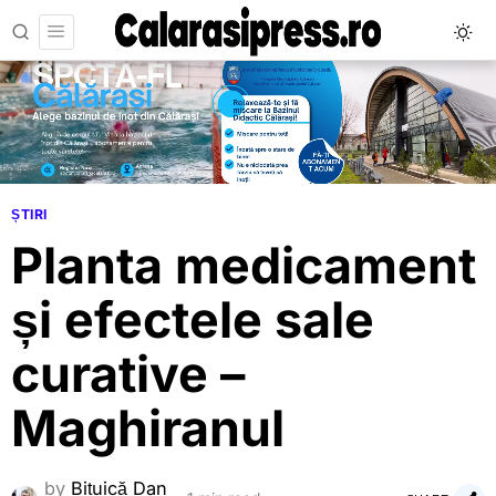
ȘTIRI
Planta medicament
și efectele sale
curative –
Maghiranul
by
Bițuică Dan