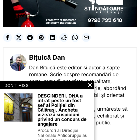
Bițuică Dan
Dan Bițuică este editor și autor a șapte
romane. Scrie despre recomandări de
carte, remedii naturiste, actualitate,
DON'T MISS
cotidian politic, sport și istorie, abordând
subiectele într-un stil accesibil și orientat
DESCINDERI. DNA a
intrat peste un fost
spre informare.
șef al Poliției din
Prin activitatea sa editorială, urmărește să
Călărași. Ancheta
vizează suspiciuni
ofere cititorilor conținut clar, echilibrat și
privind un concurs de
relevant, adaptat interesului public.
angajare
Procurori ai Direcției
Naționale Anticorupție au