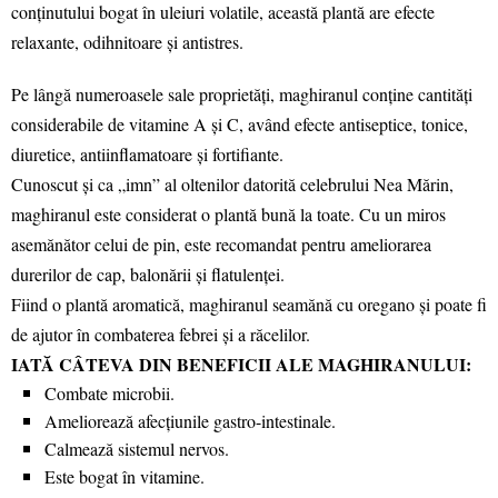
conținutului bogat în uleiuri volatile, această plantă are efecte
relaxante, odihnitoare și antistres.
Pe lângă numeroasele sale proprietăți, maghiranul conține cantități
considerabile de vitamine A și C, având efecte antiseptice, tonice,
diuretice, antiinflamatoare și fortifiante.
Cunoscut și ca „imn” al oltenilor datorită celebrului Nea Mărin,
maghiranul este considerat o plantă bună la toate. Cu un miros
asemănător celui de pin, este recomandat pentru ameliorarea
durerilor de cap, balonării și flatulenței.
Fiind o plantă aromatică, maghiranul seamănă cu oregano și poate fi
de ajutor în combaterea febrei și a răcelilor.
IATĂ CÂTEVA DIN BENEFICII ALE MAGHIRANULUI:
Combate microbii.
Ameliorează afecțiunile gastro-intestinale.
Calmează sistemul nervos.
Este bogat în vitamine.