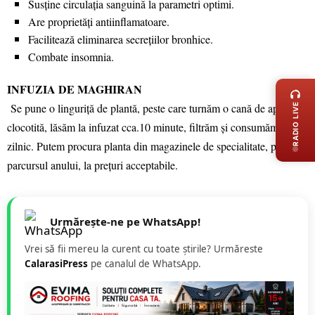
Susține circulația sanguină la parametri optimi.
Are proprietăți antiinflamatoare.
Facilitează eliminarea secrețiilor bronhice.
Combate insomnia.
LIVE 
INFUZIA DE MAGHIRAN
Se pune o linguriță de plantă, peste care turnăm o cană de apă
RADIO LIVE
clocotită, lăsăm la infuzat cca.10 minute, filtrăm și consumăm 2 căni
zilnic. Putem procura planta din magazinele de specialitate, pe tot
parcursul anului, la prețuri acceptabile.
Urmărește-ne pe WhatsApp!
Vrei să fii mereu la curent cu toate știrile? Urmăreste
CalarasiPress
pe canalul de WhatsApp.