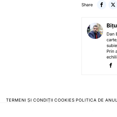
Share
Biț
Dan B
carte
subie
Prin 
echil
TERMENI ȘI CONDIȚII
COOKIES
POLITICA DE ANU