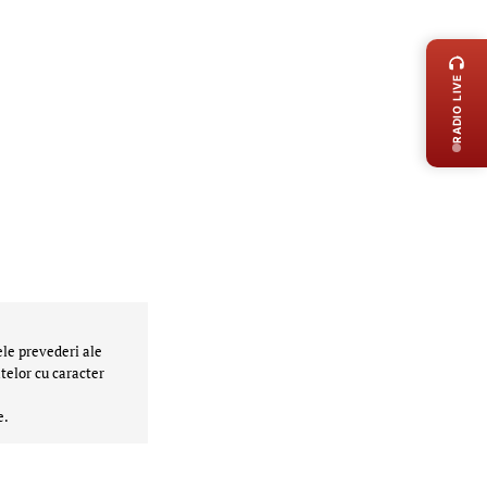
LIVE 
RADIO LIVE
ele prevederi ale
telor cu caracter
e.