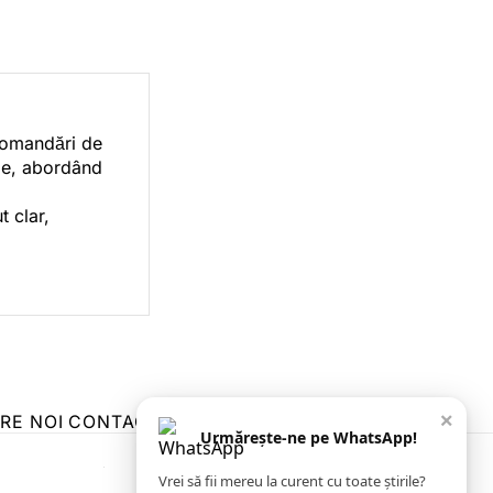
ecomandări de
orie, abordând
t clar,
×
RE NOI
CONTACT
ZIARUL ANUNȚUL CĂLĂRĂȘEAN
Urmărește-ne pe WhatsApp!
Vrei să fii mereu la curent cu toate știrile?