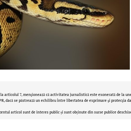
la articolul 7, menţionează că activitatea jurnalistică este exonerată de la un
 dacă se păstrează un echilibru între libertatea de exprimare şi protecţia da
zentul articol sunt de interes public și sunt obținute din surse publice deschis