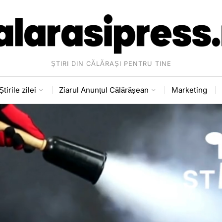
ȘTIRI DIN CĂLĂRAȘI PENTRU TINE
Știrile zilei
Ziarul Anunțul Călărășean
Marketing