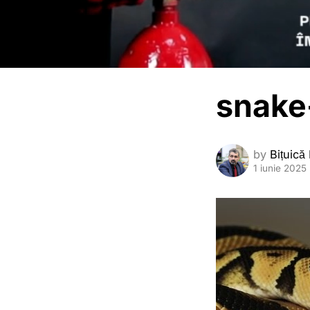
snake
by
Bițuică
1 iunie 2025