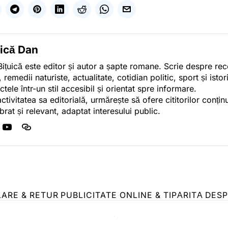
uică Dan
ițuică este editor și autor a șapte romane. Scrie despre r
, remedii naturiste, actualitate, cotidian politic, sport și ist
ctele într-un stil accesibil și orientat spre informare.
activitatea sa editorială, urmărește să ofere cititorilor conținu
ibrat și relevant, adaptat interesului public.
LARE & RETUR
PUBLICITATE ONLINE & TIPĂRITĂ
DESP