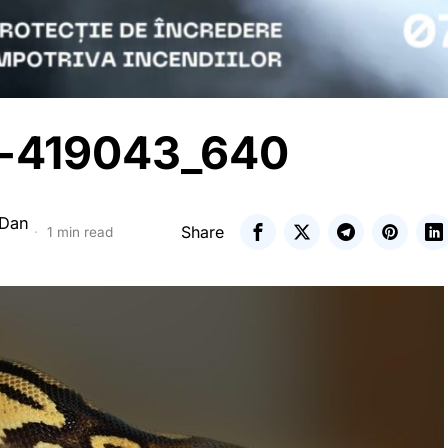
-419043_640
 Dan
Share
1 min read