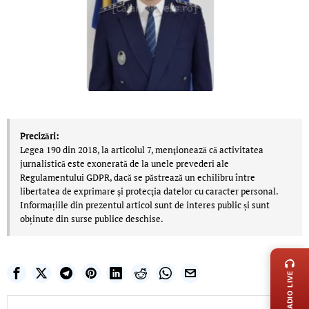
Precizări:
Legea 190 din 2018, la articolul 7, menţionează că activitatea
jurnalistică este exonerată de la unele prevederi ale
Regulamentului GDPR, dacă se păstrează un echilibru între
libertatea de exprimare şi protecţia datelor cu caracter personal.
Informațiile din prezentul articol sunt de interes public și sunt
obținute din surse publice deschise.
LIVE 
RADIO LIVE