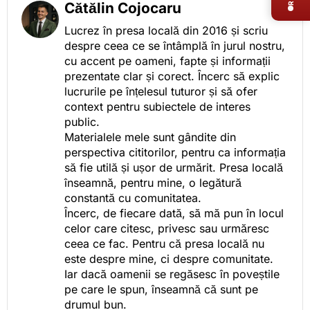
Cătălin Cojocaru
Lucrez în presa locală din 2016 și scriu
despre ceea ce se întâmplă în jurul nostru,
cu accent pe oameni, fapte și informații
prezentate clar și corect. Încerc să explic
lucrurile pe înțelesul tuturor și să ofer
context pentru subiectele de interes
public.
Materialele mele sunt gândite din
perspectiva cititorilor, pentru ca informația
să fie utilă și ușor de urmărit. Presa locală
înseamnă, pentru mine, o legătură
constantă cu comunitatea.
Încerc, de fiecare dată, să mă pun în locul
celor care citesc, privesc sau urmăresc
ceea ce fac. Pentru că presa locală nu
este despre mine, ci despre comunitate.
Iar dacă oamenii se regăsesc în poveștile
pe care le spun, înseamnă că sunt pe
drumul bun.