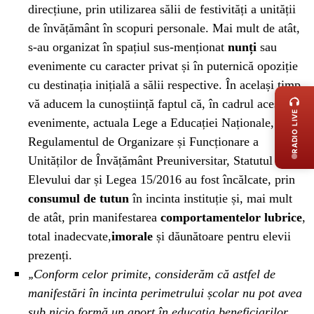
direcțiune, prin utilizarea sălii de festivități a unității
de învățământ în scopuri personale. Mai mult de atât,
s-au organizat în spațiul sus-menționat
nunți
sau
evenimente cu caracter privat și în puternică opoziție
LIVE 
cu destinația inițială a sălii respective. În același timp,
vă aducem la cunoștiință faptul că, în cadrul acestor
RADIO LIVE
evenimente, actuala Lege a Educației Naționale,
Regulamentul de Organizare și Funcționare a
Unităților de Învățământ Preuniversitar, Statutul
Elevului dar și Legea 15/2016 au fost încălcate, prin
consumul de tutun
în incinta instituție și, mai mult
de atât, prin manifestarea
comportamentelor lubrice
,
total inadecvate,
imorale
și dăunătoare pentru elevii
prezenți.
„
Conform celor primite, considerăm că astfel de
manifestări în incinta perimetrului școlar nu pot avea
sub nicio formă un aport în educația beneficiarilor