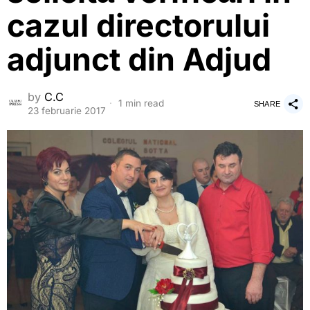
cazul directorului
adjunct din Adjud
by
C.C
1 min read
SHARE
23 februarie 2017