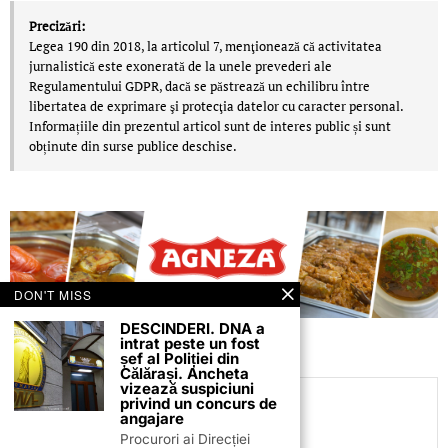
Precizări:
Legea 190 din 2018, la articolul 7, menţionează că activitatea
jurnalistică este exonerată de la unele prevederi ale
Regulamentului GDPR, dacă se păstrează un echilibru între
libertatea de exprimare şi protecţia datelor cu caracter personal.
Informațiile din prezentul articol sunt de interes public și sunt
obținute din surse publice deschise.
DON'T MISS
DESCINDERI. DNA a
intrat peste un fost
șef al Poliției din
Călărași. Ancheta
vizează suspiciuni
privind un concurs de
C.C
angajare
Procurori ai Direcției