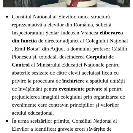
Consiliul Național al Elevilor, unica structură
reprezentativă a elevilor din România, solicită
Inspectoratului Școlar Județean Vrancea
elib
erarea
din funcția
de director adjunct al Colegiului Național
,,Emil Botta” din Adjud, a domnului profesor Cătălin
Pionescu și, totodată, descinderea
Corpului de
Control
al Ministrului Educației Naționale pentru
abaterile sesizate de către elevii aceluiași liceu cu
privire la procedura de
închiriere
a spațiului unității
de învățământ pentru
evenimente private
și pentru
prejudicierea imaginii colegiului prin organizarea de
evenimente care contravin principiilor și valorilor
actului educațional.
În urma sesizărilor primite, Consiliul Național al
Elevilor a identificat gravele erori săvârșite de