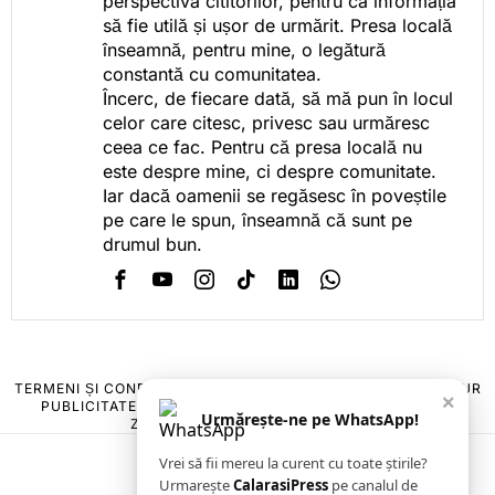
perspectiva cititorilor, pentru ca informația
să fie utilă și ușor de urmărit. Presa locală
înseamnă, pentru mine, o legătură
constantă cu comunitatea.
Încerc, de fiecare dată, să mă pun în locul
celor care citesc, privesc sau urmăresc
ceea ce fac. Pentru că presa locală nu
este despre mine, ci despre comunitate.
Iar dacă oamenii se regăsesc în poveștile
pe care le spun, înseamnă că sunt pe
drumul bun.
TERMENI ȘI CONDIȚII
COOKIES
POLITICA DE ANULARE & RETUR
×
PUBLICITATE ONLINE & TIPĂRITĂ
DESPRE NOI
CONTACT
Urmărește-ne pe WhatsApp!
ZIARUL ANUNȚUL CĂLĂRĂȘEAN
Vrei să fii mereu la curent cu toate știrile?
Urmarește
CalarasiPress
pe canalul de