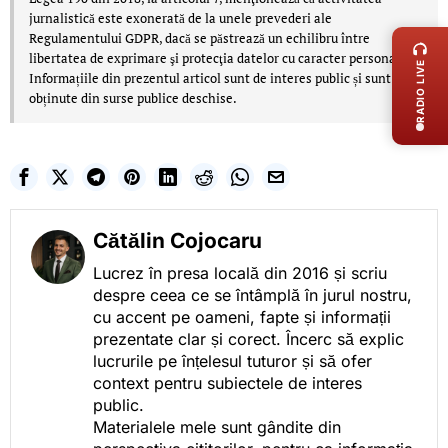
LIVE 
jurnalistică este exonerată de la unele prevederi ale
Regulamentului GDPR, dacă se păstrează un echilibru între
libertatea de exprimare şi protecţia datelor cu caracter personal.
RADIO LIVE
Informațiile din prezentul articol sunt de interes public și sunt
obținute din surse publice deschise.
Cătălin Cojocaru
Lucrez în presa locală din 2016 și scriu
despre ceea ce se întâmplă în jurul nostru,
cu accent pe oameni, fapte și informații
prezentate clar și corect. Încerc să explic
lucrurile pe înțelesul tuturor și să ofer
context pentru subiectele de interes
public.
Materialele mele sunt gândite din