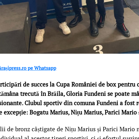
lărașipress.ro pe Whatsapp
rticipări de succes la Cupa României de box pentru c
tămâna trecută în Brăila, Gloria Fundeni se poate mâ
sionante. Clubul sportiv din comuna Fundeni a fost 
e excepție: Bogatu Marius, Nițu Marius, Parici Mario ș
ii de bronz câștigate de Nițu Marius și Parici Mario
dividual al acestor tineri sportivi, ci și efortul susți