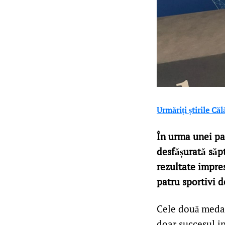
Urmăriți știrile Că
În urma unei pa
desfășurată săp
rezultate impre
patru sportivi d
Cele două medal
doar succesul in