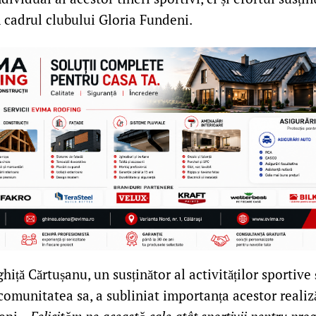
n cadrul clubului Gloria Fundeni.
iță Cărtușanu, un susținător al activităților sportive ș
 comunitatea sa, a subliniat importanța acestor realiz