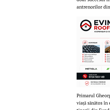
antrenorilor di
Primarul Gheorgh
viață sănătos în