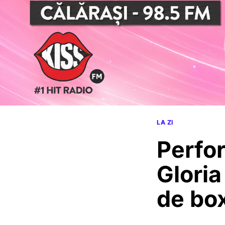
LA ZI
Perfo
Gloria
de bo