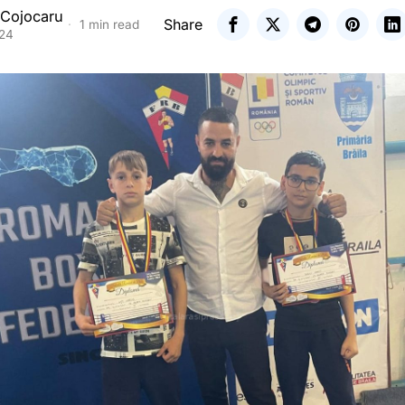
 Cojocaru
Share
1 min read
024