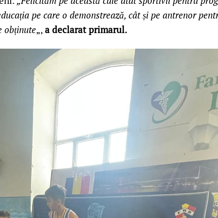
eni.
„Felicităm pe această cale atât sportivii pentru prog
ducația pe care o demonstrează, cât și pe antrenor pentr
e obținute
„,
a declarat primarul.