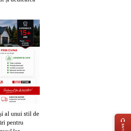
LIVE 
i al unui stil de
ări pentru