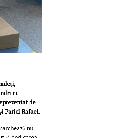
adeți,
ndri cu
reprezentat de
i Parici Rafael.
 marchează nu
nut și dedicarea