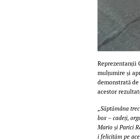
Reprezentanții 
mulțumire și apr
demonstrată de s
acestor rezulta
„Săptămâna trecu
box – cadeți, org
Mario și Parici R
i felicităm pe ace