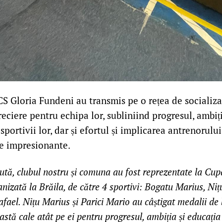
CS Gloria Fundeni au transmis pe o rețea de socializ
eciere pentru echipa lor, subliniind progresul, ambiți
portivii lor, dar și efortul și implicarea antrenorului
te impresionante.
tă, clubul nostru și comuna au fost reprezentate la Cu
anizată la Brăila, de către 4 sportivi: Bogatu Marius, Niț
afael. Nițu Marius și Parici Mario au câștigat medalii de
astă cale atât pe ei pentru progresul, ambiția și educația 