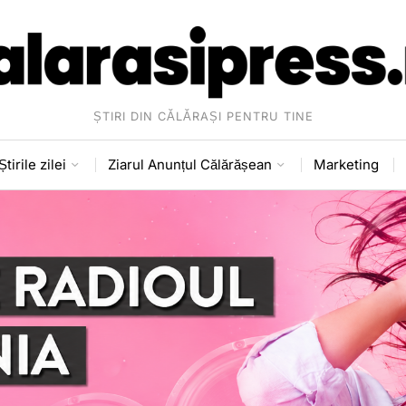
ȘTIRI DIN CĂLĂRAȘI PENTRU TINE
Știrile zilei
Ziarul Anunțul Călărășean
Marketing