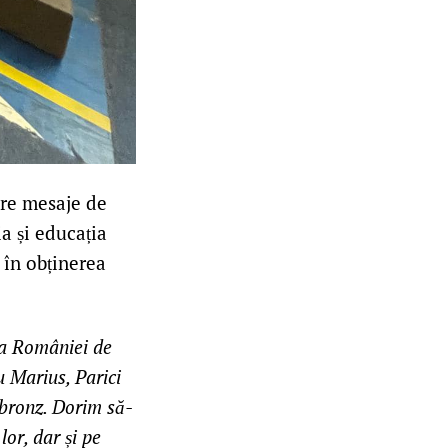
are mesaje de
a și educația
 în obținerea
pa României de
u Marius, Parici
 bronz. Dorim să-
lor, dar și pe