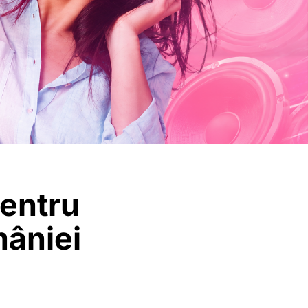
entru
mâniei