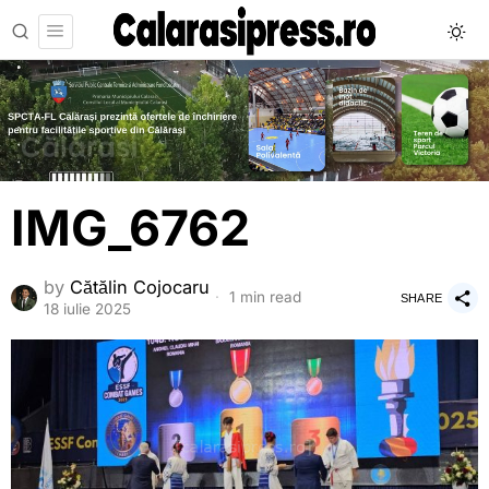
IMG_6762
by
Cătălin Cojocaru
1 min read
SHARE
18 iulie 2025