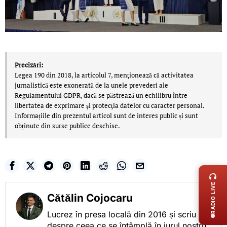
Precizări:
Legea 190 din 2018, la articolul 7, menţionează că activitatea
jurnalistică este exonerată de la unele prevederi ale
Regulamentului GDPR, dacă se păstrează un echilibru între
libertatea de exprimare şi protecţia datelor cu caracter personal.
Informațiile din prezentul articol sunt de interes public și sunt
obținute din surse publice deschise.
LIVE 
RADIO LIVE
Cătălin Cojocaru
Lucrez în presa locală din 2016 și scriu
despre ceea ce se întâmplă în jurul nostru,