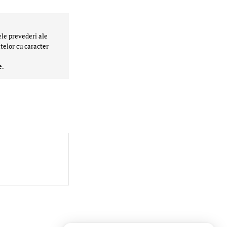
ele prevederi ale
telor cu caracter
e.