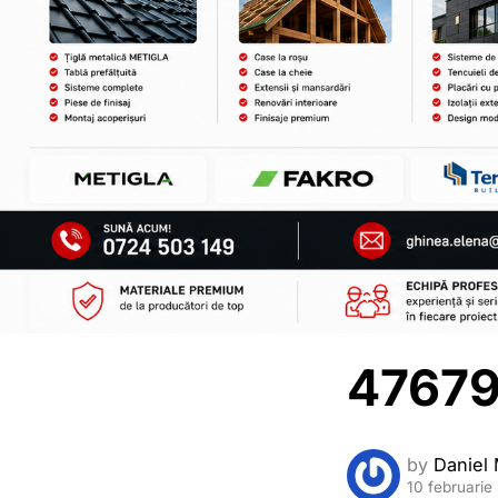
47679
by
Daniel 
10 februarie