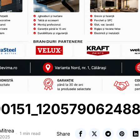
0151_12057906248
Mitrea
Share
1 min read
 2025