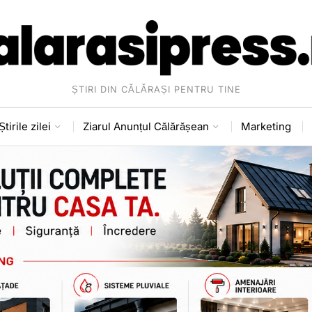
ȘTIRI DIN CĂLĂRAȘI PENTRU TINE
Știrile zilei
Ziarul Anunțul Călărășean
Marketing