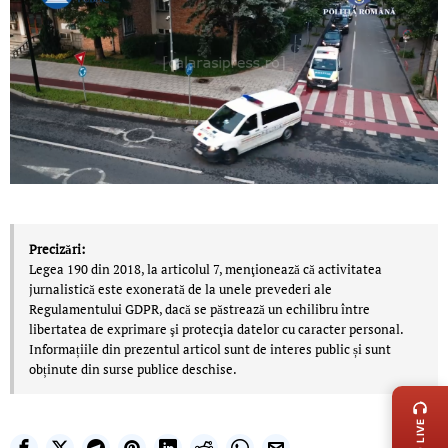
Precizări:
Legea 190 din 2018, la articolul 7, menţionează că activitatea
jurnalistică este exonerată de la unele prevederi ale
Regulamentului GDPR, dacă se păstrează un echilibru între
libertatea de exprimare şi protecţia datelor cu caracter personal.
Informațiile din prezentul articol sunt de interes public și sunt
obținute din surse publice deschise.
LIVE 