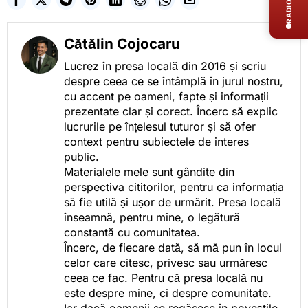
RADIO LIVE
Cătălin Cojocaru
Lucrez în presa locală din 2016 și scriu
despre ceea ce se întâmplă în jurul nostru,
cu accent pe oameni, fapte și informații
prezentate clar și corect. Încerc să explic
lucrurile pe înțelesul tuturor și să ofer
context pentru subiectele de interes
public.
Materialele mele sunt gândite din
perspectiva cititorilor, pentru ca informația
să fie utilă și ușor de urmărit. Presa locală
înseamnă, pentru mine, o legătură
constantă cu comunitatea.
Încerc, de fiecare dată, să mă pun în locul
celor care citesc, privesc sau urmăresc
ceea ce fac. Pentru că presa locală nu
este despre mine, ci despre comunitate.