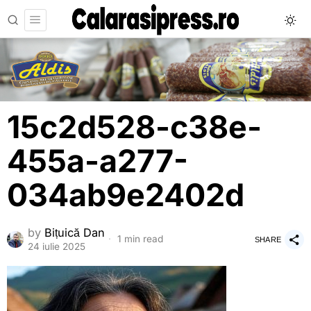
15c2d528-c38e-
455a-a277-
034ab9e2402d
by
Bițuică Dan
1 min read
SHARE
24 iulie 2025