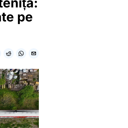
tenița:
ate pe