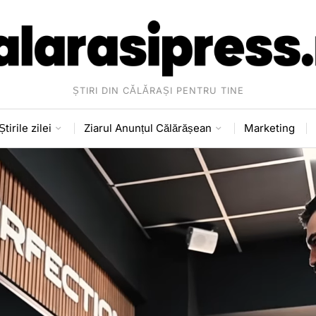
ȘTIRI DIN CĂLĂRAȘI PENTRU TINE
Știrile zilei
Ziarul Anunțul Călărășean
Marketing