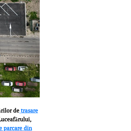
rilor de
trasare
Luceafărului,
e parcare din