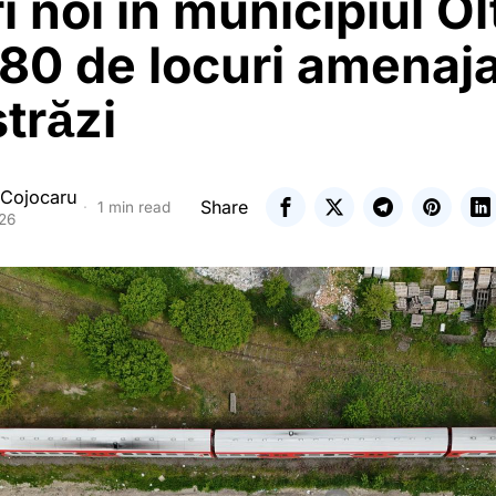
i noi în municipiul Ol
80 de locuri amenaj
trăzi
 Cojocaru
Share
1 min read
026