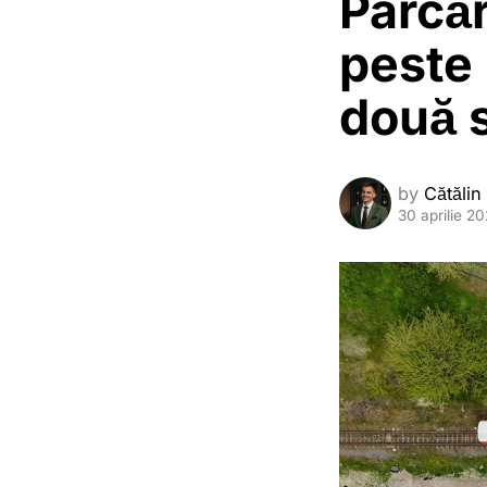
Parcăr
peste 
două s
by
Cătălin
30 aprilie 2