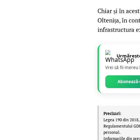
Chiar și în aces
Oltenița, în con
infrastructura e
Urmăreșt
Vrei să fii mereu
Abonează-t
Precizări:
Legea 190 din 2018, 
Regulamentului GDPR,
personal.
Informațiile din pre