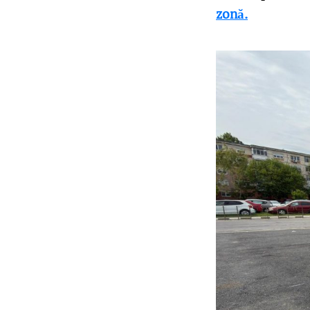
zonă.