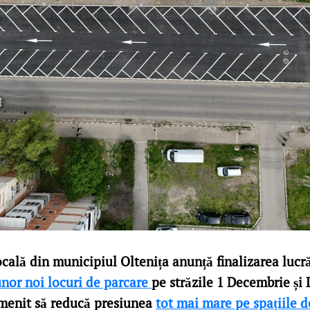
cală din municipiul Oltenița anunță finalizarea lucră
unor noi locuri de parcare
pe străzile 1 Decembrie și 
 menit să reducă presiunea
tot mai mare pe spațiile d