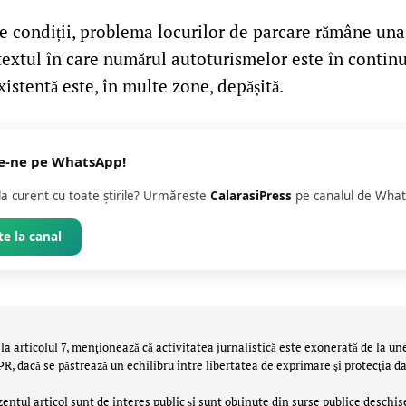
te condiții, problema locurilor de parcare rămâne una 
textul în care numărul autoturismelor este în continuă
xistentă este, în multe zone, depășită.
e-ne pe WhatsApp!
 la curent cu toate știrile? Urmăreste
CalarasiPress
pe canalul de What
e la canal
la articolul 7, menţionează că activitatea jurnalistică este exonerată de la un
 dacă se păstrează un echilibru între libertatea de exprimare şi protecţia da
zentul articol sunt de interes public și sunt obținute din surse publice deschis