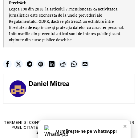
Precizări:
Legea 190 din 2018, la articolul 7, menţionează că activitatea
jurnalistică este exonerată de la unele prevederi ale
Regulamentului GDPR, dacă se păstrează un echilibru între
libertatea de exprimare şi protecţia datelor cu caracter personal.
Informațiile din prezentul articol sunt de interes public și sunt
obținute din surse publice deschise.
Daniel Mitrea
TERMENI ȘI CONDIȚII
COOKIES
POLITICA DE ANULARE & RETUR
×
PUBLICITATE ONLINE & TIPĂRITĂ
DESPRE NOI
CONTACT
Urmărește-ne pe WhatsApp!
ZIARUL ANUNȚUL CĂLĂRĂȘEAN