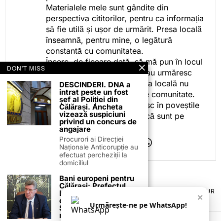
Materialele mele sunt gândite din
perspectiva cititorilor, pentru ca informația
să fie utilă și ușor de urmărit. Presa locală
înseamnă, pentru mine, o legătură
constantă cu comunitatea.
Încerc, de fiecare dată, să mă pun în locul
DON'T MISS
celor care citesc, privesc sau urmăresc
ceea ce fac. Pentru că presa locală nu
DESCINDERI. DNA a
intrat peste un fost
este despre mine, ci despre comunitate.
șef al Poliției din
Iar dacă oamenii se regăsesc în poveștile
Călărași. Ancheta
vizează suspiciuni
pe care le spun, înseamnă că sunt pe
privind un concurs de
drumul bun.
angajare
Procurori ai Direcției
Naționale Anticorupție au
efectuat percheziții la
domiciliul
Bani europeni pentru
Călărași: Prefectul
TERMENI ȘI CONDIȚII
COOKIES
POLITICA DE ANULARE & RETUR
Laurențiu State anunță
×
PUBLICITATE ONLINE & TIPĂRITĂ
DESPRE NOI
CONTACT
colaborarea cu ADR
Urmărește-ne pe WhatsApp!
ZIARUL ANUNȚUL CĂLĂRĂȘEAN
Sud-Muntenia pentru
noi finanțări