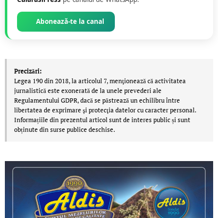
Abonează-te la canal
Precizări:
Legea 190 din 2018, la articolul 7, menţionează că activitatea
jurnalistică este exonerată de la unele prevederi ale
Regulamentului GDPR, dacă se păstrează un echilibru între
libertatea de exprimare şi protecţia datelor cu caracter personal.
Informațiile din prezentul articol sunt de interes public și sunt
obținute din surse publice deschise.