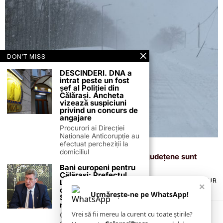
DON'T MISS
DESCINDERI. DNA a
intrat peste un fost
șef al Poliției din
Călărași. Ancheta
vizează suspiciuni
privind un concurs de
angajare
Procurori ai Direcției
Naționale Anticorupție au
efectuat percheziții la
18 februarie 2026
domiciliul
Drumuri și Poduri S.A.: toate drumurile județene sunt
deschise circulației
Bani europeni pentru
Călărași: Prefectul
TERMENI ȘI CONDIȚII
COOKIES
POLITICA DE ANULARE & RETUR
Laurențiu State anunță
×
PUBLICITATE ONLINE & TIPĂRITĂ
DESPRE NOI
CONTACT
colaborarea cu ADR
Urmărește-ne pe WhatsApp!
ZIARUL ANUNȚUL CĂLĂRĂȘEAN
Sud-Muntenia pentru
noi finanțări
Vrei să fii mereu la curent cu toate știrile?
Călărașul se pregătește