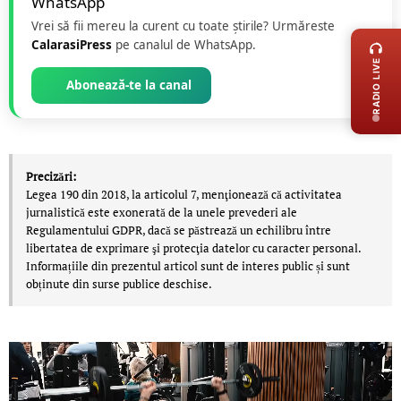
LIVE 
Vrei să fii mereu la curent cu toate știrile? Urmăreste
CalarasiPress
pe canalul de WhatsApp.
RADIO LIVE
Abonează-te la canal
Precizări:
Legea 190 din 2018, la articolul 7, menţionează că activitatea
jurnalistică este exonerată de la unele prevederi ale
Regulamentului GDPR, dacă se păstrează un echilibru între
libertatea de exprimare şi protecţia datelor cu caracter personal.
Informațiile din prezentul articol sunt de interes public și sunt
obținute din surse publice deschise.