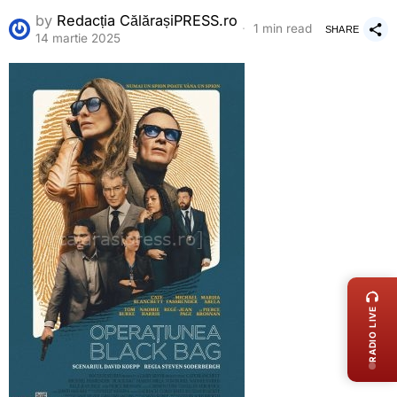
by
Redacția CălărașiPRESS.ro
1 min read
SHARE
14 martie 2025
LIVE 
RADIO LIVE