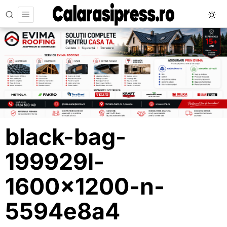
black-bag-
199929l-
1600×1200-n-
5594e8a4