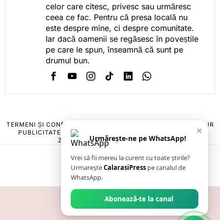
celor care citesc, privesc sau urmăresc
ceea ce fac. Pentru că presa locală nu
este despre mine, ci despre comunitate.
Iar dacă oamenii se regăsesc în poveștile
pe care le spun, înseamnă că sunt pe
drumul bun.
TERMENI ȘI CONDIȚII
COOKIES
POLITICA DE ANULARE & RETUR
×
PUBLICITATE ONLINE & TIPĂRITĂ
DESPRE NOI
CONTACT
Urmărește-ne pe WhatsApp!
ZIARUL ANUNȚUL CĂLĂRĂȘEAN
Vrei să fii mereu la curent cu toate știrile?
Urmarește
CalarasiPress
pe canalul de
WhatsApp.
Abonează-te la canal