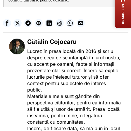
obținute din surse publice deschise.
RADIO LIVE
Cătălin Cojocaru
Lucrez în presa locală din 2016 și scriu
despre ceea ce se întâmplă în jurul nostru,
cu accent pe oameni, fapte și informații
prezentate clar și corect. Încerc să explic
lucrurile pe înțelesul tuturor și să ofer
context pentru subiectele de interes
public.
Materialele mele sunt gândite din
perspectiva cititorilor, pentru ca informația
să fie utilă și ușor de urmărit. Presa locală
înseamnă, pentru mine, o legătură
constantă cu comunitatea.
Încerc, de fiecare dată, să mă pun în locul