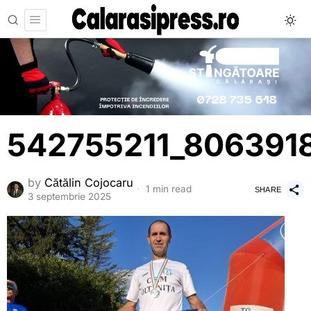
542755211_806391
by
Cătălin Cojocaru
1 min read
SHARE
3 septembrie 2025