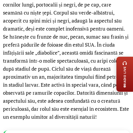
cornilor lungi, portocalii și negri, de pe cap, care
seamănă cu niște țepi. Corpul său verde-albăstrui,
acoperit cu spini mici și negri, adaugă la aspectul său
dramatic, deși este complet inofensivă pentru oameni.
Se hrănește cu frunze de nuc, pecan, sumac sau frasin și
preferă pădurile de foioase din estul SUA. În ciuda
LIVE 
înfățișării sale „diabolice”, această omidă fascinantă se
transformă într-o molie spectaculoasă, cu aripi colorate,
după stadiul de pupă. Ciclul său de viață durează
RADIO LIVE
aproximativ un an, majoritatea timpului fiind petrecut
în stadiul larvar. Este activă în special vara, când poate fi
observată pe ramurile copacilor. Datorită dimensiunii și
aspectului său, este adesea confundată cu o creatură
periculoasă, dar rolul său este esențial în ecosistem. Este
un exemplu uimitor al diversității naturii!