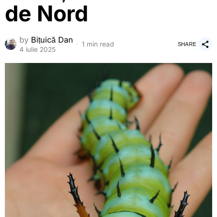
de Nord
by
Bițuică Dan
1 min read
SHARE
4 iulie 2025