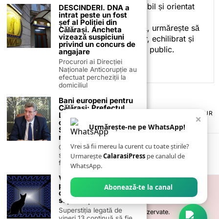
subiectele într-un stil accesibil și orientat
DESCINDERI. DNA a
intrat peste un fost
spre informare.
șef al Poliției din
Prin activitatea sa editorială, urmărește să
Călărași. Ancheta
vizează suspiciuni
ofere cititorilor conținut clar, echilibrat și
privind un concurs de
relevant, adaptat interesului public.
angajare
Procurori ai Direcției
Naționale Anticorupție au
efectuat percheziții la
domiciliul
Bani europeni pentru
Călărași: Prefectul
TERMENI ȘI CONDIȚII
COOKIES
POLITICA DE ANULARE & RETUR
Laurențiu State anunță
×
PUBLICITATE ONLINE & TIPĂRITĂ
DESPRE NOI
CONTACT
colaborarea cu ADR
Urmărește-ne pe WhatsApp!
ZIARUL ANUNȚUL CĂLĂRĂȘEAN
Sud-Muntenia pentru
noi finanțări
Vrei să fii mereu la curent cu toate știrile?
Călărașul se pregătește
să intre pe harta
Urmarește
CalarasiPress
pe canalul de
finanțărilor europene, cu
WhatsApp.
Vineri 13 – De ce
persistă una dintre
Abonează-te la canal
cele mai cunoscute
superstiții
Superstiția legată de
©
2026
- Toate drepturile sunt rezervate.
vineri 13 continuă să fie