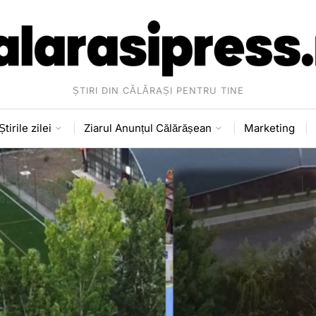
ȘTIRI DIN CĂLĂRAȘI PENTRU TINE
Știrile zilei
Ziarul Anunțul Călărășean
Marketing