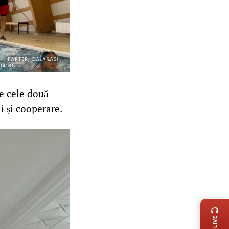
re cele două
i și cooperare.
LIVE 