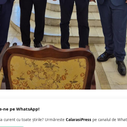
e-ne pe WhatsApp!
 la curent cu toate știrile? Urmăreste
CalarasiPress
pe canalul de What