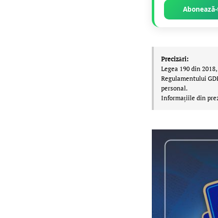
Abonează-t
Precizări:
Legea 190 din 2018, 
Regulamentului GDPR,
personal.
Informațiile din pre