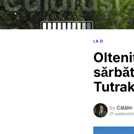
LA ZI
Olteni
sărbăt
Tutrak
by
Cătălin
21 septembr