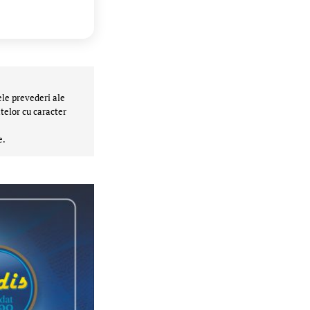
ele prevederi ale
telor cu caracter
e.