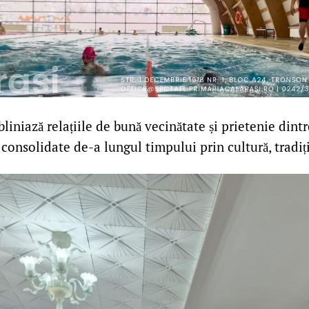
iniază relațiile de bună vecinătate și prietenie dint
consolidate de-a lungul timpului prin cultură, tradiți