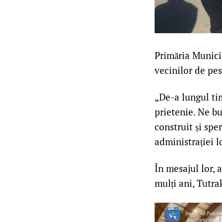
Primăria Municip
vecinilor de pes
„De-a lungul tim
prietenie. Ne b
construit și spe
administrației l
În mesajul lor, 
mulți ani, Tutra