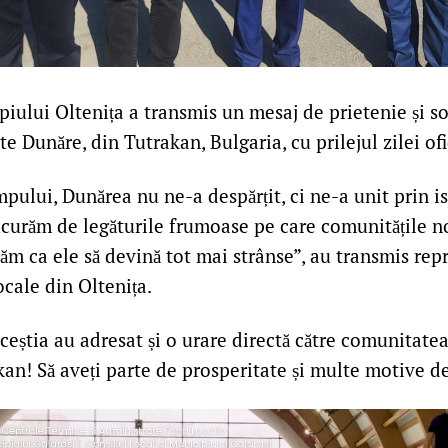
iului Oltenița a transmis un mesaj de prietenie și so
te Dunăre, din Tutrakan, Bulgaria, cu prilejul zilei ofi
pului, Dunărea nu ne-a despărțit, ci ne-a unit prin ist
ucurăm de legăturile frumoase pe care comunitățile n
răm ca ele să devină tot mai strânse”, au transmis rep
ocale din Oltenița.
aceștia au adresat și o urare directă către comunitate
kan! Să aveți parte de prosperitate și multe motive de