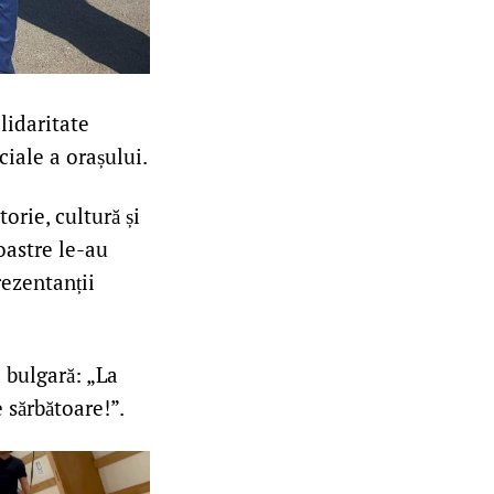
lidaritate
ciale a orașului.
orie, cultură și
oastre le-au
rezentanții
a bulgară: „La
 sărbătoare!”.