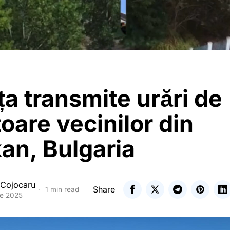
ța transmite urări de
oare vecinilor din
an, Bulgaria
 Cojocaru
Share
1 min read
ie 2025