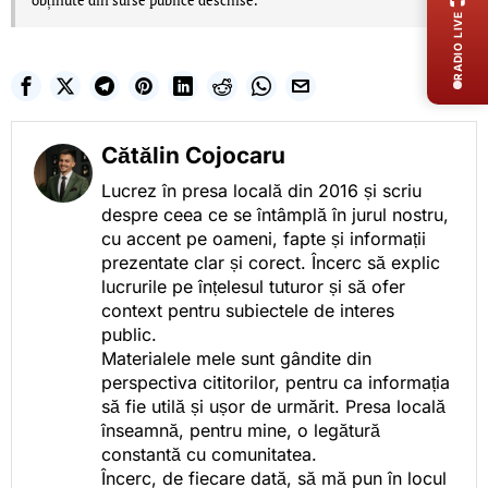
obținute din surse publice deschise.
RADIO LIVE
Cătălin Cojocaru
Lucrez în presa locală din 2016 și scriu
despre ceea ce se întâmplă în jurul nostru,
cu accent pe oameni, fapte și informații
prezentate clar și corect. Încerc să explic
lucrurile pe înțelesul tuturor și să ofer
context pentru subiectele de interes
public.
Materialele mele sunt gândite din
perspectiva cititorilor, pentru ca informația
să fie utilă și ușor de urmărit. Presa locală
înseamnă, pentru mine, o legătură
constantă cu comunitatea.
Încerc, de fiecare dată, să mă pun în locul