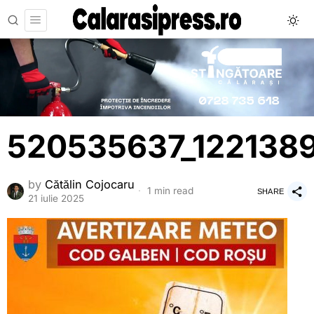
520535637_122138
by
Cătălin Cojocaru
1 min read
SHARE
21 iulie 2025