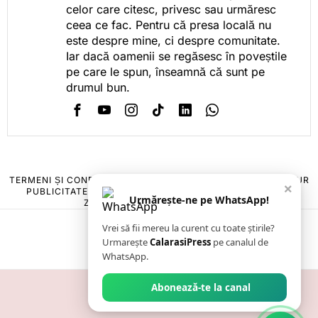
celor care citesc, privesc sau urmăresc
ceea ce fac. Pentru că presa locală nu
este despre mine, ci despre comunitate.
Iar dacă oamenii se regăsesc în poveștile
pe care le spun, înseamnă că sunt pe
drumul bun.
TERMENI ȘI CONDIȚII
COOKIES
POLITICA DE ANULARE & RETUR
×
PUBLICITATE ONLINE & TIPĂRITĂ
DESPRE NOI
CONTACT
Urmărește-ne pe WhatsApp!
ZIARUL ANUNȚUL CĂLĂRĂȘEAN
Vrei să fii mereu la curent cu toate știrile?
Urmarește
CalarasiPress
pe canalul de
WhatsApp.
Abonează-te la canal