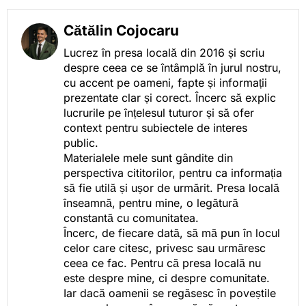
Cătălin Cojocaru
Lucrez în presa locală din 2016 și scriu
despre ceea ce se întâmplă în jurul nostru,
cu accent pe oameni, fapte și informații
prezentate clar și corect. Încerc să explic
lucrurile pe înțelesul tuturor și să ofer
context pentru subiectele de interes
public.
Materialele mele sunt gândite din
perspectiva cititorilor, pentru ca informația
să fie utilă și ușor de urmărit. Presa locală
înseamnă, pentru mine, o legătură
constantă cu comunitatea.
Încerc, de fiecare dată, să mă pun în locul
celor care citesc, privesc sau urmăresc
ceea ce fac. Pentru că presa locală nu
este despre mine, ci despre comunitate.
Iar dacă oamenii se regăsesc în poveștile