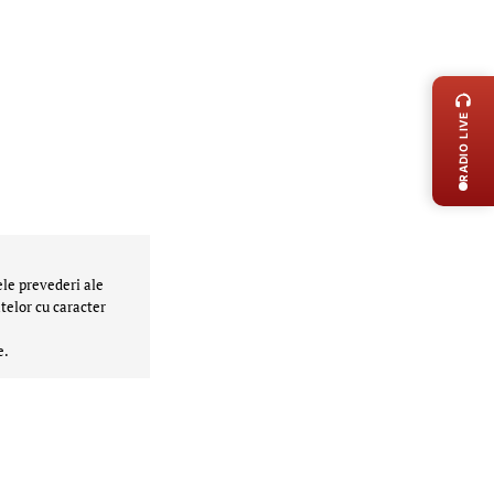
LIVE 
RADIO LIVE
ele prevederi ale
telor cu caracter
e.