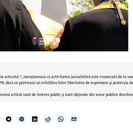
la articolul 7, menţionează că activitatea jurnalistică este exonerată de la un
 dacă se păstrează un echilibru între libertatea de exprimare şi protecţia da
zentul articol sunt de interes public și sunt obținute din surse publice deschis