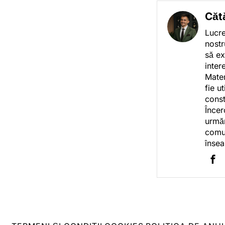
Căt
Lucre
nostr
să ex
inter
Mater
fie u
const
Încer
urmăr
comun
însea