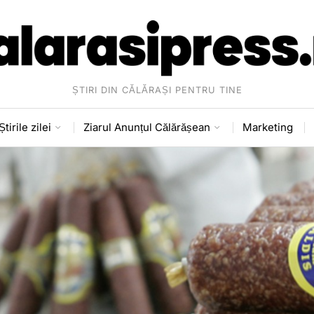
ȘTIRI DIN CĂLĂRAȘI PENTRU TINE
Știrile zilei
Ziarul Anunțul Călărășean
Marketing