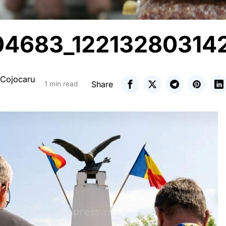
4683_12213280314
 Cojocaru
Share
1 min read