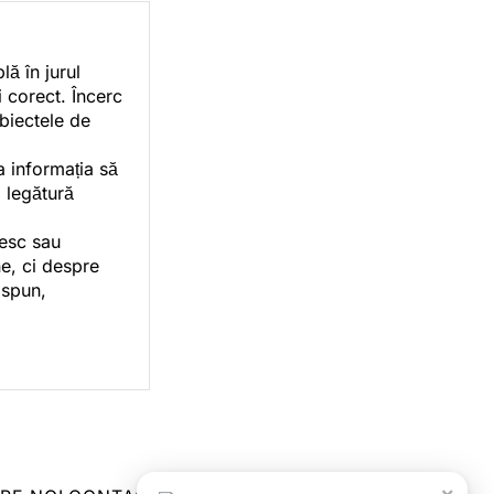
ă în jurul
i corect. Încerc
ubiectele de
a informația să
o legătură
vesc sau
e, ci despre
 spun,