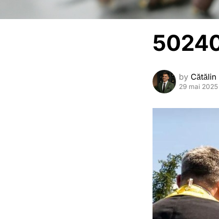
50240
by
Cătălin
29 mai 2025