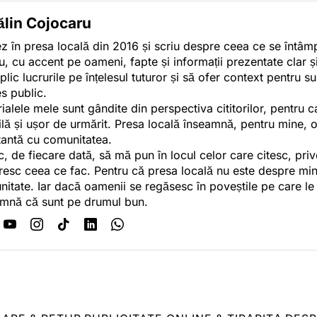
ălin Cojocaru
z în presa locală din 2016 și scriu despre ceea ce se întâmpl
u, cu accent pe oameni, fapte și informații prezentate clar ș
plic lucrurile pe înțelesul tuturor și să ofer context pentru s
es public.
ialele mele sunt gândite din perspectiva cititorilor, pentru c
tilă și ușor de urmărit. Presa locală înseamnă, pentru mine, 
antă cu comunitatea.
c, de fiecare dată, să mă pun în locul celor care citesc, pri
esc ceea ce fac. Pentru că presa locală nu este despre min
itate. Iar dacă oamenii se regăsesc în poveștile pe care le
mnă că sunt pe drumul bun.