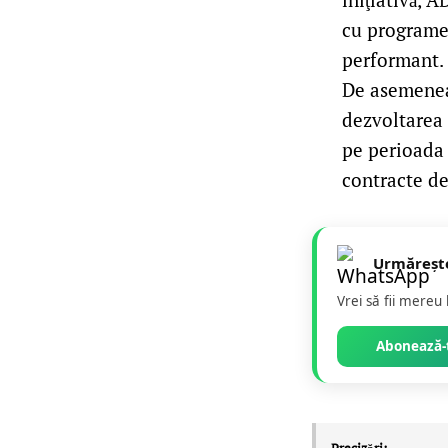
cu programe
performant.
De asemenea,
dezvoltarea 
pe perioada 
contracte de
Urmăreșt
Vrei să fii mereu
Abonează-t