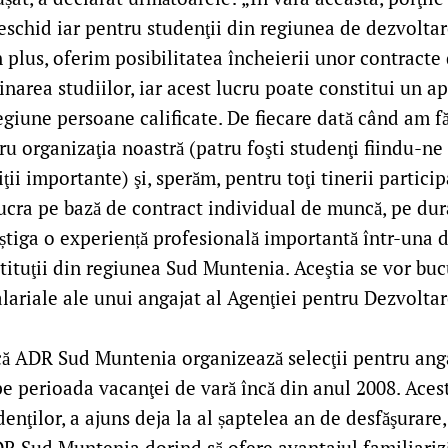
eschid iar pentru studenţii din regiunea de dezvolta
 plus, oferim posibilitatea încheierii unor contracte
inarea studiilor, iar acest lucru poate constitui un ap
regiune persoane calificate. De fiecare dată când am fă
ru organizaţia noastră (patru foşti studenţi fiindu-ne 
ţii importante) şi, sperăm, pentru toţi tinerii particip
lucra pe bază de contract individual de muncă, pe dur
tiga o experiență profesională importantă într-una d
ituţii din regiunea Sud Muntenia. Aceştia se vor buc
alariale ale unui angajat al Agenţiei pentru Dezvolta
ă ADR Sud Muntenia organizează selecţii pentru ang
pe perioada vacanţei de vară încă din anul 2008. Aces
enţilor, a ajuns deja la al șaptelea an de desfăşurare,
ADR Sud Muntenia dorind să ofere avantajul familiariză