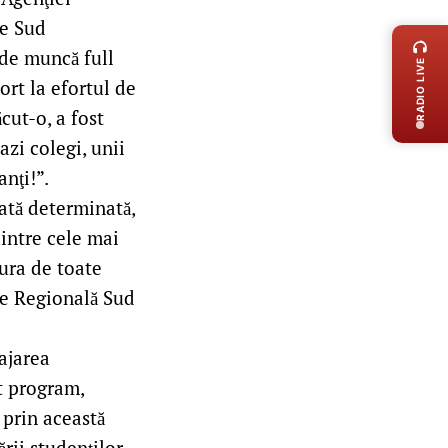
LIVE 
re Sud
 de muncă full
RADIO LIVE
ort la efortul de
cut-o, a fost
azi colegi, unii
anţi!”.
ată determinată,
intre cele mai
ura de toate
re Regională Sud
ajarea
t program,
 prin această
rii studenţilor