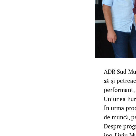
ADR Sud Munt
să-și petrea
performant, 
Uniunea Eur
În urma proc
de muncă, pe
Despre progr
ing. Liviu M