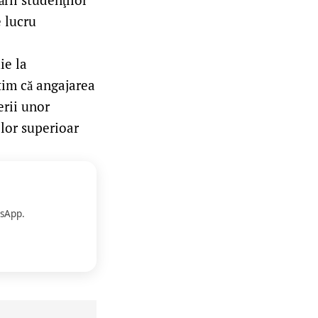
 lucru
ie la
tim că angajarea
erii unor
lor superioar
sApp.