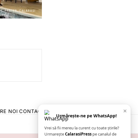
×
RE NOI
CONTACT
ZIARUL ANUNȚUL CĂLĂRĂȘEAN
Urmărește-ne pe WhatsApp!
Vrei să fii mereu la curent cu toate știrile?
Urmarește
CalarasiPress
pe canalul de