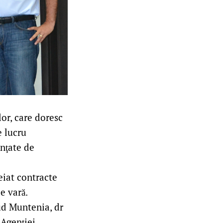
or, care doresc
e lucru
anţate de
eiat contracte
e vară.
ud Muntenia, dr
 Agenţiei