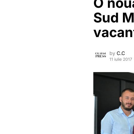
O nouă
Sud M
vacanţ
by
C.C
11 iulie 2017