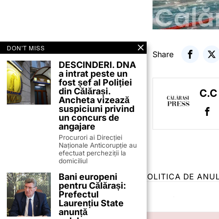
DON'T MISS
Share
DESCINDERI. DNA
a intrat peste un
fost șef al Poliției
din Călărași.
C.C
Ancheta vizează
suspiciuni privind
un concurs de
angajare
Procurori ai Direcției
Naționale Anticorupție au
efectuat percheziții la
domiciliul
Bani europeni
TERMENI ȘI CONDIȚII
COOKIES
POLITICA DE ANU
pentru Călărași:
Prefectul
Laurențiu State
anunță