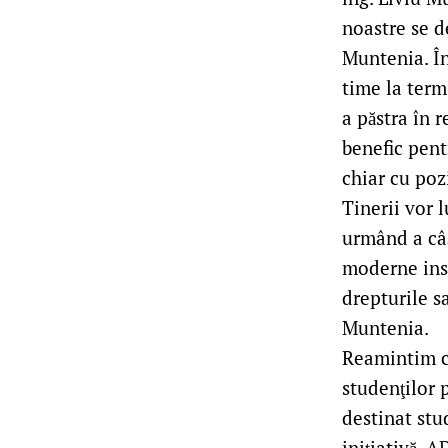
noastre se d
Muntenia. În
time la term
a păstra în 
benefic pent
chiar cu pozi
Tinerii vor 
urmând a câș
moderne inst
drepturile s
Muntenia.
Reamintim c
studenţilor 
destinat stud
iniţiativă, 