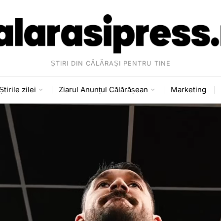
ȘTIRI DIN CĂLĂRAȘI PENTRU TINE
Știrile zilei
Ziarul Anunțul Călărășean
Marketing