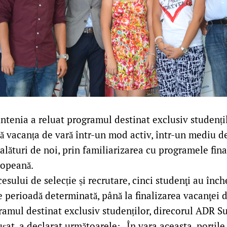
enia a reluat programul destinat exclusiv studențil
că vacanța de vară într-un mod activ, într-un mediu d
alături de noi, prin familiarizarea cu programele fin
opeană.
esului de selecție și recrutare, cinci studenţi au înch
 perioadă determinată, până la finalizarea vacanţei d
amul destinat exclusiv studenților, direcorul ADR S
ușat, a declarat următoarele: „În vara aceasta, porţile