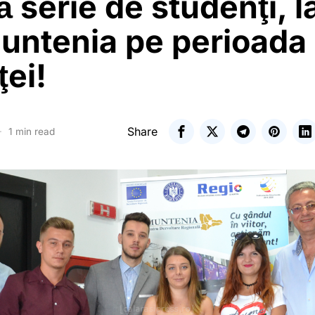
 serie de studenţi, 
untenia pe perioada
ei!
Share
1 min read