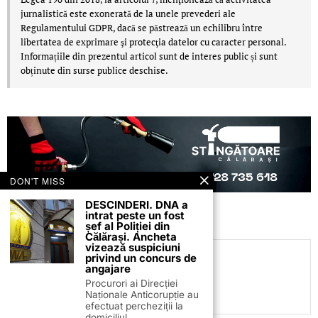
jurnalistică este exonerată de la unele prevederi ale
Regulamentului GDPR, dacă se păstrează un echilibru între
libertatea de exprimare şi protecţia datelor cu caracter personal.
Informațiile din prezentul articol sunt de interes public și sunt
obținute din surse publice deschise.
DON'T MISS
DESCINDERI. DNA a
intrat peste un fost
șef al Poliției din
Călărași. Ancheta
vizează suspiciuni
privind un concurs de
C.C
angajare
Procurori ai Direcției
Naționale Anticorupție au
efectuat percheziții la
domiciliul