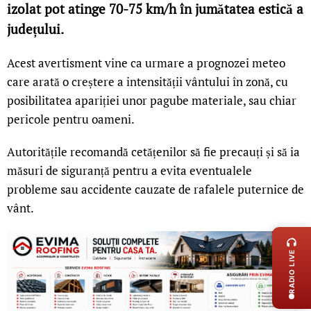
izolat pot atinge 70-75 km/h în jumătatea estică a
județului.
Acest avertisment vine ca urmare a prognozei meteo
care arată o creștere a intensității vântului în zonă, cu
posibilitatea apariției unor pagube materiale, sau chiar
pericole pentru oameni.
Autoritățile recomandă cetățenilor să fie precauți și să ia
măsuri de siguranță pentru a evita eventualele
probleme sau accidente cauzate de rafalele puternice de
vânt.
LIVE 
RADIO LIVE