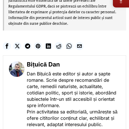
jurnalistică este exonerată de la unele prevederi ale
Regulamentului GDPR, dacă se păstrează un echilibru între
libertatea de exprimare şi protecţia datelor cu caracter personal.
Informațiile din prezentul articol sunt de interes public și sunt
obținute din surse publice deschise.
Bițuică Dan
Dan Bițuică este editor și autor a șapte
romane. Scrie despre recomandări de
carte, remedii naturiste, actualitate,
cotidian politic, sport și istorie, abordând
subiectele într-un stil accesibil și orientat
spre informare.
Prin activitatea sa editorială, urmărește să
ofere cititorilor conținut clar, echilibrat și
relevant, adaptat interesului public.