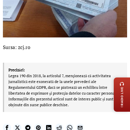
Sursa: zcj.ro
Precizări:
LIVE 
Legea 190 din 2018, la articolul 7, menţionează că activitatea
jurnalistică este exonerată de la unele prevederi ale
Regulamentului GDPR, dacă se păstrează un echilibru între
RADIO LIVE
libertatea de exprimare şi protecţia datelor cu caracter personal.
Informațiile din prezentul articol sunt de interes public și sunt
obținute din surse publice deschise.