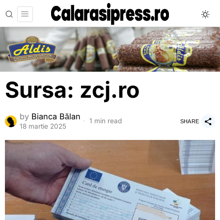
Sursa: zcj.ro
by
Bianca Bălan
1 min read
SHARE
18 martie 2025