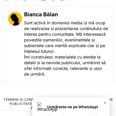
Bianca Bălan
Sunt activă în domeniul media și mă ocup
de realizarea și prezentarea conținutului de
interes pentru comunitate. Mă interesează
poveștile oamenilor, evenimentele și
subiectele care merită explicate clar și pe
înțelesul tuturor.
Îmi construiesc materialele cu atenție la
detalii și la nevoile publicului, urmărind să
ofer informații corecte, relevante și ușor
de urmărit.
TERMENI ȘI CONDIȚII
COOKIES
POLITICA DE ANULARE & RETUR
×
PUBLICITATE ONLINE & TIPĂRITĂ
DESPRE NOI
CONTACT
Urmărește-ne pe WhatsApp!
ZIARUL ANUNȚUL CĂLĂRĂȘEAN